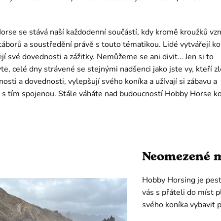
rse se stává naší každodenní součástí, kdy kromě kroužků vzn
 táborů a soustředění právě s touto tématikou. Lidé vytvářejí k
ejí své dovednosti a zážitky. Nemůžeme se ani divit… Jen si to
te, celé dny strávené se stejnými nadšenci jako jste vy, kteří zl
osti a dovednosti, vylepšují svého koníka a užívají si zábavu a
s tím spojenou. Stále váháte nad budoucností Hobby Horse k
Neomezené m
Hobby Horsing je pestr
vás s přáteli do míst 
svého koníka vybavit p