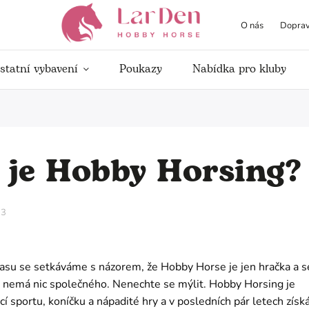
O nás
Doprav
statní vybavení
Poukazy
Nabídka pro kluby
 je Hobby Horsing?
23
asu se setkáváme s názorem, že Hobby Horse je jen hračka a s
 nemá nic společného. Nenechte se mýlit. Hobby Horsing je
í sportu, koníčku a nápadité hry a v posledních pár letech získ