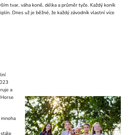
ším tvar, váha koně, délka a průměr tyče. Každý koník
ciplín. Dnes už je běžné, že každý závodník vlastní více
lní
2023
ruje a
y Horse
v mnoha
 stále