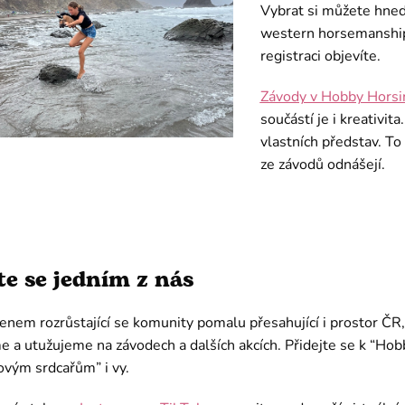
Vybrat si můžete hned
western horsemanship, 
registraci objevíte.
Závody v Hobby Horsi
součástí je i kreativit
vlastních představ. To 
ze závodů odnášejí.
te se jedním z nás
enem rozrůstající se komunity pomalu přesahující i prostor ČR
 a utužujeme na závodech a dalších akcích. Přidejte se k “Hob
vým srdcařům” i vy.