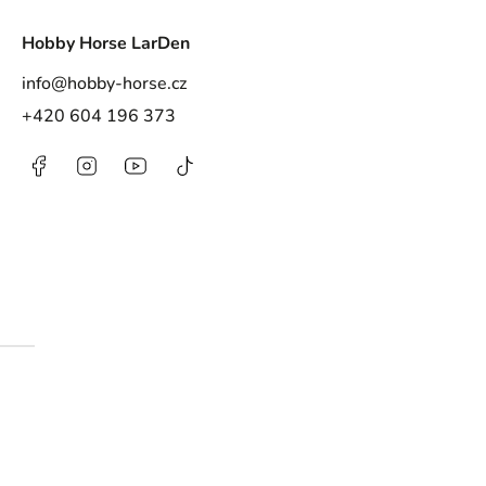
Hobby Horse LarDen
info
@
hobby-horse.cz
+420 604 196 373
Facebook
Instagram
https://www.youtube.com/@HobbyHorse
@hobby.horse.larden?
is_from_webapp=1&sender_device