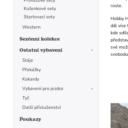
Provazové sety
roste.
Koženkové sety
Startovací sety
Hobby Ho
dál více
Western
kde sdíl
Sezónní kolekce
představ
své možn
Ostatní vybavení
svobodu 
Stáje
Překážky
Kokardy
Vybavení pro jezdce
Tyč
Další příslušenství
Poukazy