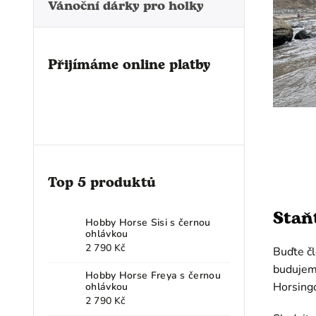
Vánoční dárky pro holky
Přijímáme online platby
Top 5 produktů
Staň
Hobby Horse Sisi s černou
ohlávkou
2 790 Kč
Buďte čl
budujeme
Hobby Horse Freya s černou
Horsingo
ohlávkou
2 790 Kč