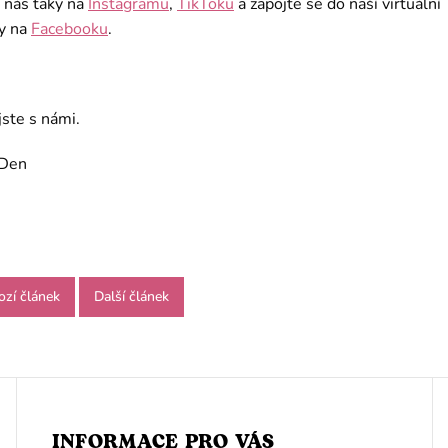
 nás taky na
Instagramu
,
TikToku
a zapojte se do naší virtuální
y na
Facebooku
.
jste s námi.
rDen
ozí článek
Další článek
INFORMACE PRO VÁS