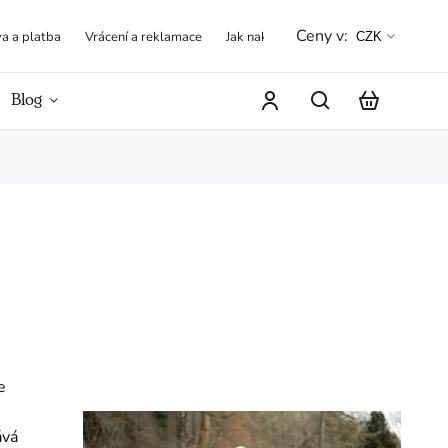
Ceny v:
a a platba
Vrácení a reklamace
Jak nakupovat
Obchodní podmínk
CZK
Blog
Hodnocení obchodu
e
ává