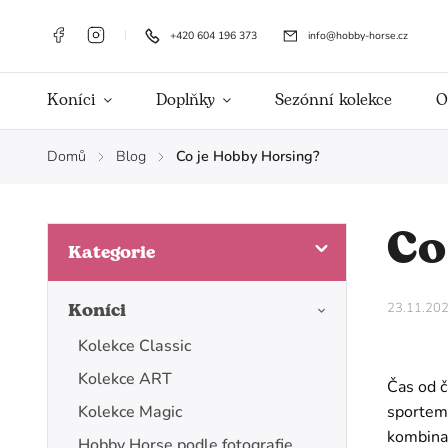
+420 604 196 373
info@hobby-horse.cz
Koníci
Doplňky
Sezónní kolekce
O
Domů
Blog
Co je Hobby Horsing?
/
/
Co
Kategorie
Koníci
23.11.20
Kolekce Classic
Kolekce ART
Čas od č
Kolekce Magic
sportem
kombinac
Hobby Horse podle fotografie