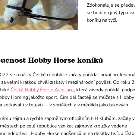
Zdokonaluje se předev
se hodí na jiný typ dis
koníků na tyči.
ucnost Hobby Horse koníků
022 se u nás v České republice začaly pořádat první profesioná
 za velmi krátkou chvíli získaly i mezinárodní pověst. Od roku 
 také
Česká Hobby Horse Asociace
, která závody pořádá, podpo
Hobby Horsing jakožto sport. Čím dál častěji se můžete s Hobb
 setkávat i v televizi – v seriálech a v médiích jako takových.
kému zájmu a rychle zaplněným oficiálním HH klubům, začaly 
 městech po celé republice vznikat zájmové kroužky vedené
i jednotlivci. Hobby Horse nadšenců je na desítky tisíc a číslo