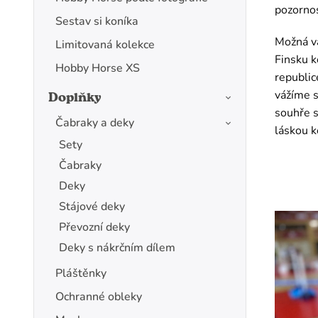
pozornos
Sestav si koníka
Možná vá
Limitovaná kolekce
Finsku k
Hobby Horse XS
republic
vážíme s
Doplňky
souhře s
Čabraky a deky
láskou k
Sety
Čabraky
Deky
Stájové deky
Převozní deky
Deky s nákrčním dílem
Pláštěnky
Ochranné obleky