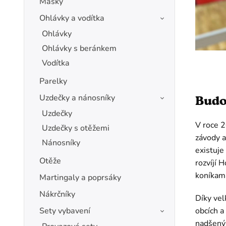
Masky
Ohlávky a vodítka
Ohlávky
Ohlávky s beránkem
Vodítka
Parelky
Uzdečky a nánosníky
Budo
Uzdečky
V roce 2
Uzdečky s otěžemi
závody a
Nánosníky
existuje
Otěže
rozvíjí 
koníkama
Martingaly a poprsáky
Nákrčníky
Díky vel
Sety vybavení
obcích a
nadšeným