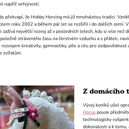
t napříč veřejností.
s překvapí, že Hobby Horsing má již mnohaletou tradici. Vznik
olem roku 2002 a během pár let se rozšířil i do dalších zemí. 
e zažívá největší rozvoj až v posledních letech, kdy si více než d
polečně stráveného času na čerstvém vzduchu a s přáteli, naví
 rozvojem kreativity, gymnastiky, píle a citu pro zodpovědnost 
e zvířatům.
Z domácího 
Vývoj koníků ušel opr
Horse
pouze předměte
technologicky vyšperko
dokonalosti a k tomu