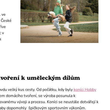
l ve
V České
říve
c v
a
tvoření k uměleckým dílům
avdu velký kus cesty. Od počátku, kdy byly
koníci Hobby
m domácího tvoření, se výroba posunula k
vanému vývoji a procesu. Koníci se neustále dotvářejí k
, aby dopomohly špičkovým sportovním výkonům.