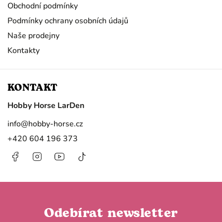
Obchodní podmínky
Podmínky ochrany osobních údajů
Naše prodejny
Kontakty
KONTAKT
Hobby Horse LarDen
info
@
hobby-horse.cz
+420 604 196 373
Facebook
Instagram
https://www.youtube.com/@HobbyHorseL
@hobby.horse.larden?
is_from_webapp=1&sender_device=
Odebírat newsletter