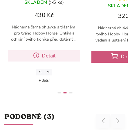
SKLADEM
(>5 ks)
SKLADE
430 Kč
320
Nádherná černá ohlávka s třásněmi
Nádherná ohlávka
pro tvého Hobby Horse. Ohlávka
tvého Hobby Horse
ochrání tvého koníka před dotěrným
vedení a ustájení k
hmyzem. Od jara by tato ohlávka ve
základní doplněk 
tvé výbavě neměla chybět.
který by v tvé výb
Detail
Do 
S
M
+ další
PODOBNÉ (3)
Previous
Next