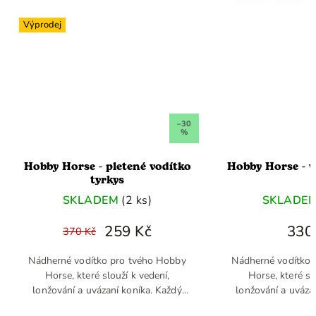
Výprodej
–30
%
Hobby Horse - pletené vodítko
Hobby Horse - v
tyrkys
SKLADEM
(2 ks)
SKLADE
259 Kč
330
370 Kč
Nádherné vodítko pro tvého Hobby
Nádherné vodítko 
Horse, které slouží k vedení,
Horse, které sl
lonžování a uvázaní koníka. Každý
lonžování a uváza
Hobby Horse potřebuje kvalitní
Hobby Horse potř