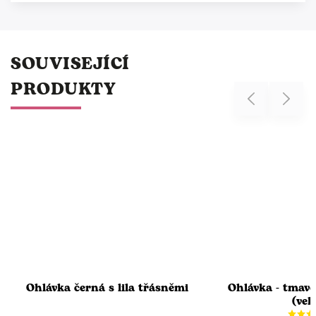
SOUVISEJÍCÍ
PRODUKTY
Previous
Next
Ohlávka černá s lila třásněmi
Ohlávka - tmav
(vel.