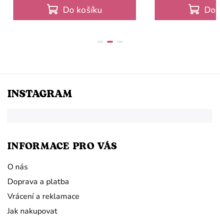
vodítko a jedná se tudíž o základní
vodítko a jedná se
Do košíku
Do 
výbavu
výba
INSTAGRAM
INFORMACE PRO VÁS
O nás
Doprava a platba
Vrácení a reklamace
Jak nakupovat