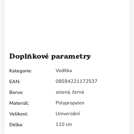
Doplňkové parametry
Vodítka
Kategorie
:
08594221172537
EAN
:
zelená
,
černá
Barva
:
Polypropylen
Materiál
:
Univerzální
Velikost
:
110 cm
Délka
: