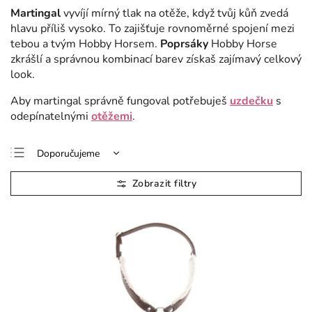
Martingal
vyvíjí mírný tlak na otěže, když tvůj kůň zvedá
hlavu příliš vysoko. To zajišťuje rovnoměrné spojení mezi
tebou a tvým Hobby Horsem.
Poprsáky
Hobby Horse
zkrášlí a správnou kombinací barev získaš zajímavý celkový
look.
Aby martingal správně fungoval potřebuješ
uzdečku
s
odepínatelnými
otěžemi
.
Doporučujeme
Nejlevnější
Nejdražší
Nejprodávanější
Abecedně