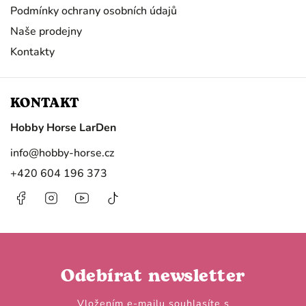
Podmínky ochrany osobních údajů
Naše prodejny
Kontakty
KONTAKT
Hobby Horse LarDen
info
@
hobby-horse.cz
+420 604 196 373
Facebook
Instagram
https://www.youtube.com/@HobbyHorseL
@hobby.horse.larden?
is_from_webapp=1&sender_device=
Odebírat newsletter
Vložením e-mailu souhlasíte s