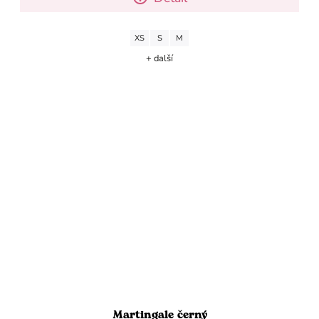
XS
S
M
+ další
Martingale černý