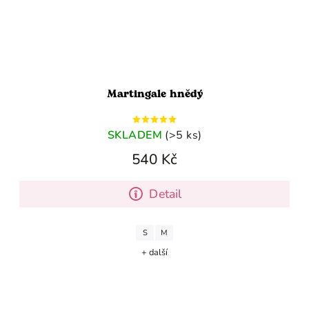
Martingale hnědý
SKLADEM
(>5 ks)
540 Kč
Detail
S
M
+ další