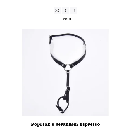
XS
S
M
+ další
Poprsák s beránkem Espresso