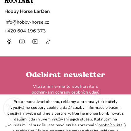
KONTAKT
Hobby Horse LarDen
info
@
hobby-horse.cz
+420 604 196 373
Facebook
Instagram
https://www.youtube.com/@HobbyHorseL
@hobby.horse.larden?
is_from_webapp=1&sender_device=
Odebírat newsletter
Vložením e-mailu souhlasíte s
podmínkami ochrany osobních údajů
Pro personalizaci obsahu, reklamy a pro analytické účely
využíváme soubory cookie a další služby. Informace o vašem
používání webu sdílíme s partnery, kteří je mohou kombinovat s
dalšími údaji vlivem využívání jejich služeb. Kliknutím na
„Souhlasím“ nám udělujete povolení ke zpracování
osobních údajů
Přihlásit se