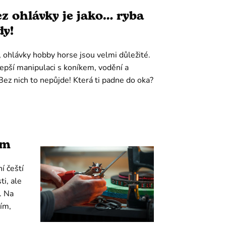
z ohlávky je jako… ryba
dy!
íš, ohlávky hobby horse jsou velmi důležité.
lepší manipulaci s koníkem, vodění a
Bez nich to nepůjde! Která ti padne do oka?
ím
í čeští
i, ale
. Na
ím,