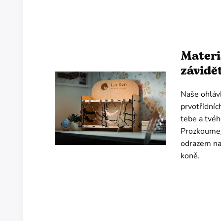
Materi
závidě
Naše ohláv
prvotřídníc
tebe a tvéh
Prozkoumej 
odrazem na
koně.