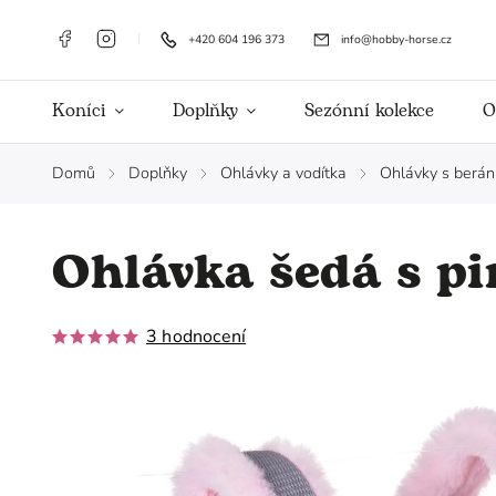
+420 604 196 373
info@hobby-horse.cz
Koníci
Doplňky
Sezónní kolekce
O
Domů
Doplňky
Ohlávky a vodítka
Ohlávky s berá
/
/
/
Ohlávka šedá s p
3 hodnocení