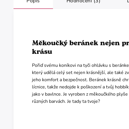
Popis
Hodnocení (3)
Měkoučký beránek nejen p
krásu
Pořiď svému koníkovi na tyči ohlávku s beránk
který udělá celý set nejen krásnější, ale také zv
jeho komfort a bezpečnost. Beránek krásně chr
lícnice, takže nedojde k poškození a tvůj hobbí
jako v bavlnce. Je vyroben z měkoučkého plyše 
různých barvách. Je tady ta tvoje?