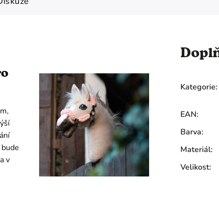
Diskuze
Dopl
ro
Kategorie
:
em,
EAN
:
ýší
Barva
:
ání
k bude
Materiál
:
a v
Velikost
: