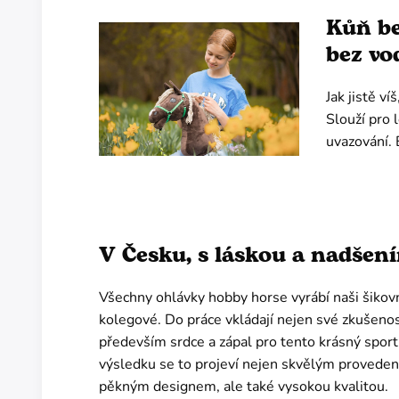
Kůň be
bez vo
Jak jistě v
Slouží pro 
uvazování. 
V Česku, s láskou a nadšen
Všechny ohlávky hobby horse vyrábí naši šikovn
kolegové. Do práce vkládají nejen své zkušenost
především srdce a zápal pro tento krásný sport
výsledku se to projeví nejen skvělým proveden
pěkným designem, ale také vysokou kvalitou.