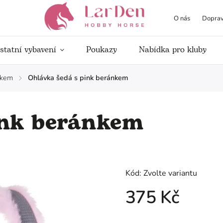
O nás
Doprav
statní vybavení
Poukazy
Nabídka pro kluby
nkem
Ohlávka šedá s pink beránkem
/
ink beránkem
Kód:
Zvolte variantu
375 Kč