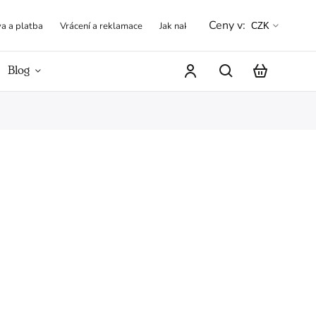
Ceny v:
a a platba
Vrácení a reklamace
Jak nakupovat
Obchodní podmínk
CZK
Blog
Hodnocení obchodu