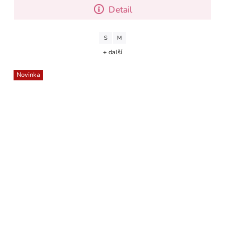
Detail
S
M
+ další
Novinka