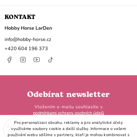
KONTAKT
Hobby Horse LarDen
info
@
hobby-horse.cz
+420 604 196 373
Facebook
Instagram
https://www.youtube.com/@HobbyHorseL
@hobby.horse.larden?
is_from_webapp=1&sender_device=
Odebírat newsletter
Vložením e-mailu souhlasíte s
podmínkami ochrany osobních údajů
Pro personalizaci obsahu, reklamy a pro analytické účely
využíváme soubory cookie a další služby. Informace o vašem
používání webu sdílíme s partnery, kteří je mohou kombinovat s