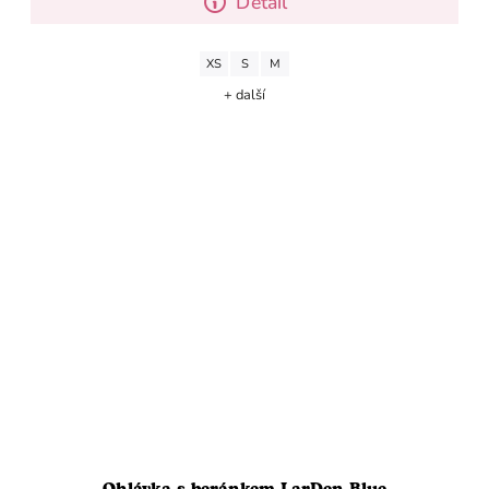
Detail
XS
S
M
+ další