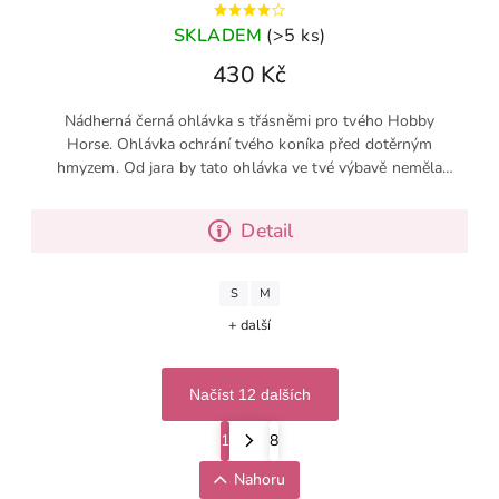
SKLADEM
(>5 ks)
430 Kč
Nádherná černá ohlávka s třásněmi pro tvého Hobby
Horse. Ohlávka ochrání tvého koníka před dotěrným
hmyzem. Od jara by tato ohlávka ve tvé výbavě neměla
chybět.
Detail
S
M
+ další
Načíst 12 dalších
1
8
Nahoru