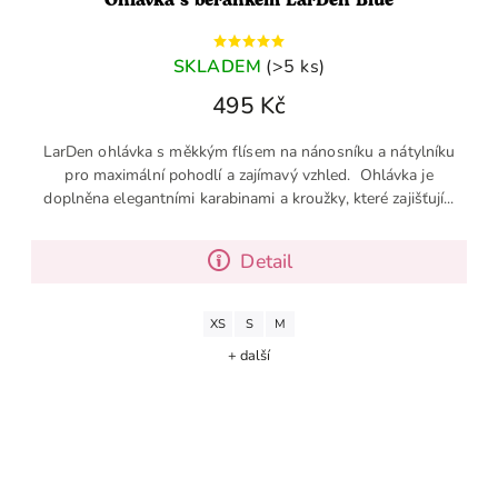
Ohlávka s beránkem LarDen Blue
SKLADEM
(>5 ks)
495 Kč
LarDen ohlávka s měkkým flísem na nánosníku a nátylníku
pro maximální pohodlí a zajímavý vzhled. Ohlávka je
doplněna elegantními karabinami a kroužky, které zajišťují...
Detail
XS
S
M
+ další