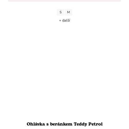
S
M
+ další
Ohlávka s beránkem Teddy Petrol