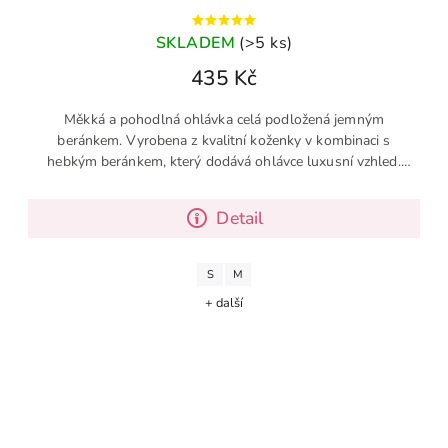
SKLADEM
(>5 ks)
435 Kč
Měkká a pohodlná ohlávka celá podložená jemným
beránkem. Vyrobena z kvalitní koženky v kombinaci s
hebkým beránkem, který dodává ohlávce luxusní vzhled.
Tento model je skutečným...
Detail
S
M
+ další