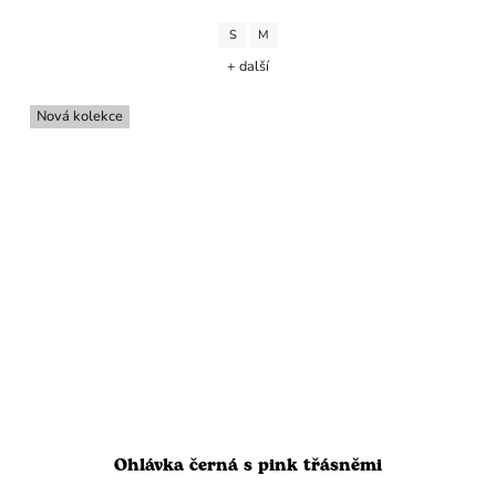
S
M
+ další
Nová kolekce
Ohlávka černá s pink třásněmi