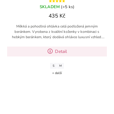
SKLADEM
(>5 ks)
435 Kč
Měkká a pohodlná ohlávka celá podložená jemným
beránkem. Vyrobena z kvalitní koženky v kombinaci s
hebkým beránkem, který dodává ohlávce luxusní vzhled.
Tento model je skutečným...
Detail
S
M
+ další