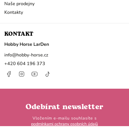
Naše prodejny
Kontakty
KONTAKT
Hobby Horse LarDen
info
@
hobby-horse.cz
+420 604 196 373
Facebook
Instagram
https://www.youtube.com/@HobbyHorseL
@hobby.horse.larden?
is_from_webapp=1&sender_device=
Odebírat newsletter
Vložením e-mailu souhlasíte s
podmínkami ochrany osobních údajů