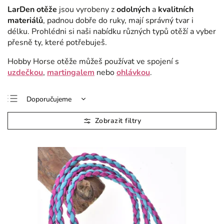
LarDen otěže
jsou vyrobeny z
odolných
a
kvalitních
materiálů
, padnou dobře do ruky, mají správný tvar i
délku. Prohlédni si naši nabídku různých typů otěží a vyber
přesně ty, které potřebuješ.
Hobby Horse otěže můžeš používat ve spojení s
uzdečkou
,
martingalem
nebo
ohlávkou
.
Doporučujeme
Nejlevnější
Nejdražší
Nejprodávanější
Abecedně