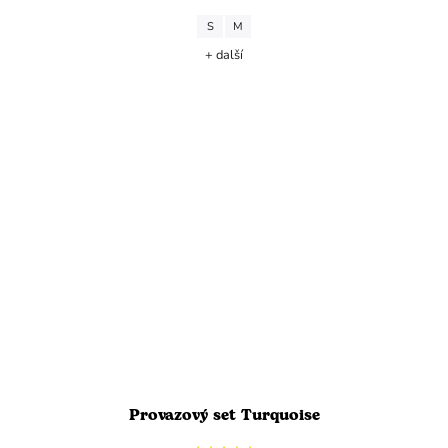
S
M
+ další
Provazový set Turquoise