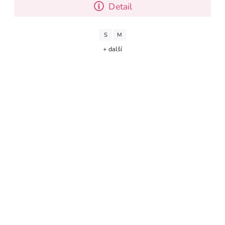
Detail
S
M
+ další