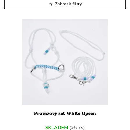
Nejlevnější
Nejdražší
Nejprodávanější
Abecedně
Provazový set White Queen
SKLADEM
(>5 ks)