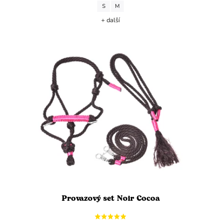
S
M
+ další
Provazový set Noir Cocoa