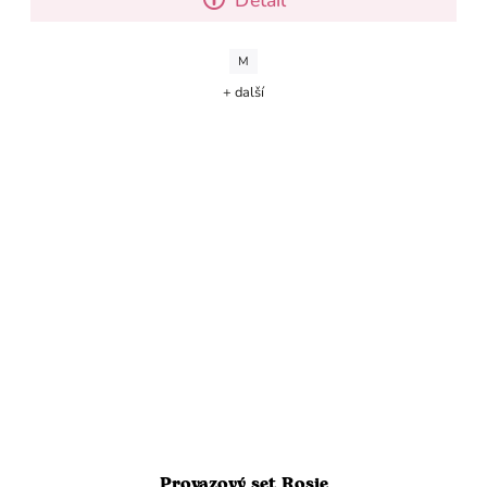
M
+ další
Provazový set Rosie