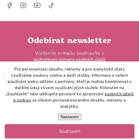
Facebook
Instagram
https://www.youtube.com/@HobbyHorseL
@hobby.horse.larden?
is_from_webapp=1&sender_device=
Odebírat newsletter
Vložením e-mailu souhlasíte s
podmínkami ochrany osobních údajů
Pro personalizaci obsahu, reklamy a pro analytické účely
využíváme soubory cookie a další služby. Informace o vašem
používání webu sdílíme s partnery, kteří je mohou kombinovat s
dalšími údaji vlivem využívání jejich služeb. Kliknutím na
„Souhlasím“ nám udělujete povolení ke zpracování
osobních údajů
Přihlásit se
a cookies
za účelem personalizovaného obsahu, reklamy a
analytiky.
Nastavení
Souhlasím
Copyright 2026
Hobby Horse LarDen
. Všechna práva vyhrazena.