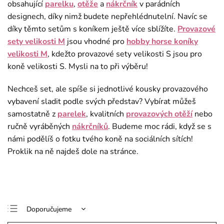
obsahující
parelku
,
otěže
a
nákrčník
v parádních
designech, díky nimž budete nepřehlédnutelní. Navíc se
díky těmto setům s koníkem ještě více sblížíte.
Provazové
sety velikosti M
jsou vhodné pro
hobby horse koníky
velikosti M
, kdežto provazové sety velikosti S jsou pro
koně velikosti S. Mysli na to při výběru!
Nechceš set, ale spíše si jednotlivé kousky provazového
vybavení sladit podle svých představ? Vybírat můžeš
samostatně z
parelek
, kvalitních
provazových otěží
nebo
ručně vyráběných
nákrčníků
. Budeme moc rádi, když se s
námi podělíš o fotku tvého koně na sociálních sítích!
Proklik na ně najdeš dole na stránce.
Doporučujeme