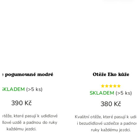
mované modré
Otěže Eko kůže
EM
(>5 ks)
SKLADEM
(>5 ks)
0 Kč
380 Kč
eré pasují k udidlové
Kvalitní otěže, které pasují k udidlové
dě a padnou do ruky
i bezudidlové uzdečce a padnou do
u jezdci.
ruky každému jezdci.