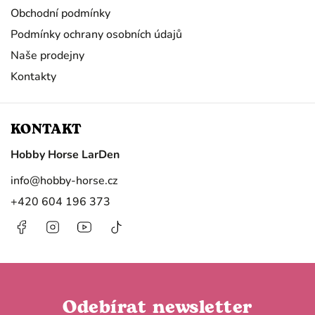
Obchodní podmínky
Podmínky ochrany osobních údajů
Naše prodejny
Kontakty
KONTAKT
Hobby Horse LarDen
info
@
hobby-horse.cz
+420 604 196 373
Facebook
Instagram
https://www.youtube.com/@HobbyHorseL
@hobby.horse.larden?
is_from_webapp=1&sender_device=
Odebírat newsletter