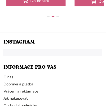
Do košíku
Do 
INSTAGRAM
INFORMACE PRO VÁS
O nás
Doprava a platba
Vrácení a reklamace
Jak nakupovat
Obchodní podmínky