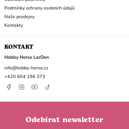
Podmínky ochrany osobních údajů
Naše prodejny
Kontakty
KONTAKT
Hobby Horse LarDen
info
@
hobby-horse.cz
+420 604 196 373
Facebook
Instagram
https://www.youtube.com/@HobbyHorseL
@hobby.horse.larden?
is_from_webapp=1&sender_device=
Odebírat newsletter