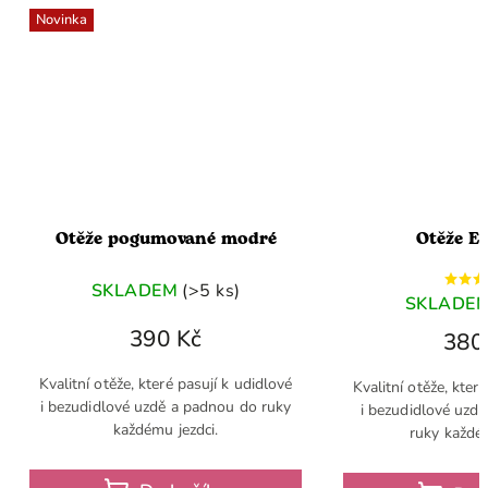
Novinka
Otěže pogumované modré
Otěže E
SKLADEM
(>5 ks)
SKLADE
390 Kč
380
Kvalitní otěže, které pasují k udidlové
Kvalitní otěže, kter
i bezudidlové uzdě a padnou do ruky
i bezudidlové uzd
každému jezdci.
ruky každém