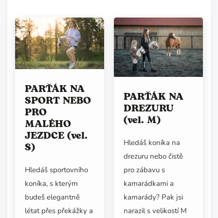
PARŤÁK NA
PARŤÁK NA
SPORT NEBO
DREZURU
PRO
(vel. M)
MALÉHO
JEZDCE (vel.
Hledáš koníka na
S)
drezuru nebo čistě
pro zábavu s
Hledáš sportovního
kamarádkami a
koníka, s kterým
kamarády? Pak jsi
budeš elegantně
narazil s velikostí M
létat přes překážky a