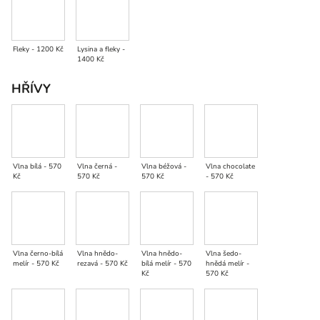
Fleky - 1200 Kč
Lysina a fleky -
1400 Kč
HŘÍVY
Vlna bílá - 570
Vlna černá -
Vlna béžová -
Vlna chocolate
Kč
570 Kč
570 Kč
- 570 Kč
Vlna černo-bílá
Vlna hnědo-
Vlna hnědo-
Vlna šedo-
melír - 570 Kč
rezavá - 570 Kč
bílá melír - 570
hnědá melír -
Kč
570 Kč