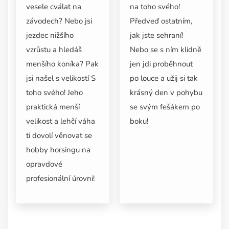
na toho svého!
vesele cválat na
Předveď ostatním,
závodech? Nebo jsi
jak jste sehraní!
jezdec nižšího
Nebo se s ním klidně
vzrůstu a hledáš
jen jdi proběhnout
menšího koníka? Pak
po louce a užij si tak
jsi našel s velikostí S
krásný den v pohybu
toho svého! Jeho
se svým fešákem po
praktická menší
boku!
velikost a lehčí váha
ti dovolí věnovat se
hobby horsingu na
opravdové
profesionální úrovni!