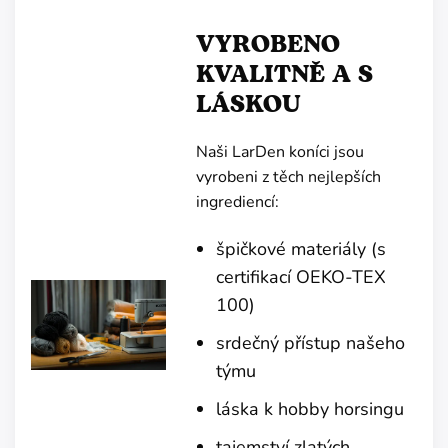
VYROBENO
KVALITNĚ A S
LÁSKOU
Naši LarDen koníci jsou
vyrobeni z těch nejlepších
ingrediencí:
špičkové materiály (s
certifikací OEKO-TEX
100)
srdečný přístup našeho
týmu
láska k hobby horsingu
tajemství zlatých