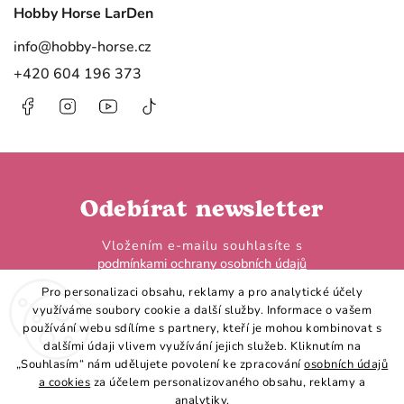
Hobby Horse LarDen
info
@
hobby-horse.cz
+420 604 196 373
Facebook
Instagram
https://www.youtube.com/@HobbyHorseL
@hobby.horse.larden?
is_from_webapp=1&sender_device=
Odebírat newsletter
Vložením e-mailu souhlasíte s
podmínkami ochrany osobních údajů
Pro personalizaci obsahu, reklamy a pro analytické účely
využíváme soubory cookie a další služby. Informace o vašem
používání webu sdílíme s partnery, kteří je mohou kombinovat s
dalšími údaji vlivem využívání jejich služeb. Kliknutím na
„Souhlasím“ nám udělujete povolení ke zpracování
osobních údajů
Přihlásit se
a cookies
za účelem personalizovaného obsahu, reklamy a
analytiky.