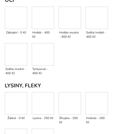
OČI
Základní - 0 Kč
Hnědé - 400
Hnědo-modré
Světle hnědé -
Kč
- 400 Kč
400 Kč
Světle modré -
Tyrkysové -
400 Kč
400 Kč
LYSINY, FLEKY
Žádné - 0 Kč
Lysina - 250 Kč
Šňupka - 250
Hvězda - 250
Kč
Kč