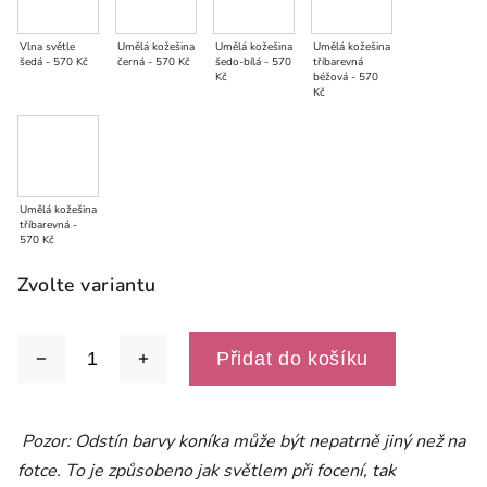
Vlna světle
Umělá kožešina
Umělá kožešina
Umělá kožešina
šedá - 570 Kč
černá - 570 Kč
šedo-bílá - 570
tříbarevná
Kč
béžová - 570
Kč
Umělá kožešina
tříbarevná -
570 Kč
Zvolte variantu
Přidat do košíku
Pozor: Odstín barvy koníka může být nepatrně jiný než na
fotce. To je způsobeno jak světlem při focení, tak