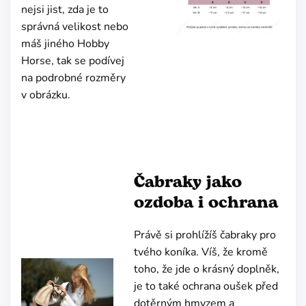
nejsi jist, zda je to
správná velikost nebo
máš jiného Hobby
Horse, tak se podívej
na podrobné rozměry
v obrázku.
Čabraky jako
ozdoba i ochrana
Právě si prohlížíš čabraky pro
tvého koníka. Víš, že kromě
toho, že jde o krásný doplněk,
je to také ochrana oušek před
dotěrným hmyzem a