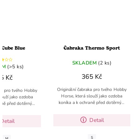
 Cube Blue
Čabraka Thermo Sport
SKLADEM
(2 ks)
EM
(>5 ks)
365 Kč
5 Kč
Originální čabraka pro tvého Hobby
aka pro tvého Hobby
Horse, která slouží jako ozdoba
louží jako ozdoba
koníka a k ochraně před dotěrným
raně před dotěrným
hmyzem a muškami
 a muškami
Detail
Detail
S
M