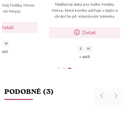
Nádherná deka pro tvého Hobby
e tvůj Hobby Horse
Horse, která koníka udržuje v teple a
proti hmyzu
chrání ho při intenzivním tréninku
Detail
Detail
M
S
M
další
+ další
PODOBNÉ (3)
Previous
Next