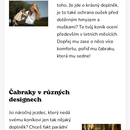
toho, že jde o krásný doplněk,
je to také ochrana oušek před
dotěrným hmyzem a
muškami? To tvůj koník ocení
především v letních měsících.
Dopřej mu zase o něco více
komfortu, pořiď mu čabraku,
která mu sedne!
Čabraky v různých
designech
Jsi náročný jezdec, který nedá
svému koníkovi jen tak nějaký
doplněk? Chceš fakt parádní