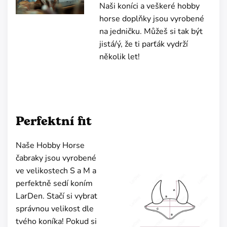
Naši koníci a veškeré hobby
horse doplňky jsou vyrobené
na jedničku. Můžeš si tak být
jistá/ý, že ti parťák vydrží
několik let!
Perfektní fit
Naše Hobby Horse
čabraky jsou vyrobené
ve velikostech S a M a
perfektně sedí koním
LarDen. Stačí si vybrat
správnou velikost dle
tvého koníka! Pokud si