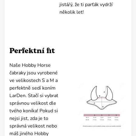
jistá/ý, že ti parťák vydrží
několik let!
Perfektní fit
Naše Hobby Horse
čabraky jsou vyrobené
ve velikostech S a M a
perfektně sedí koním
LarDen. Stačí si vybrat
správnou velikost dle
tvého koníka! Pokud si
nejsi jist, zda je to
správná velikost nebo
máš jiného Hobby