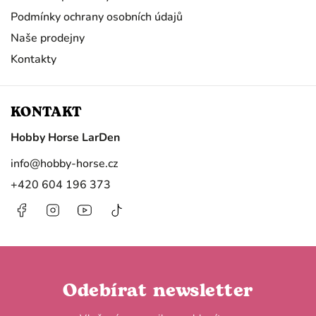
Podmínky ochrany osobních údajů
Naše prodejny
Kontakty
KONTAKT
Hobby Horse LarDen
info
@
hobby-horse.cz
+420 604 196 373
Facebook
Instagram
https://www.youtube.com/@HobbyHorseL
@hobby.horse.larden?
is_from_webapp=1&sender_device=
Odebírat newsletter