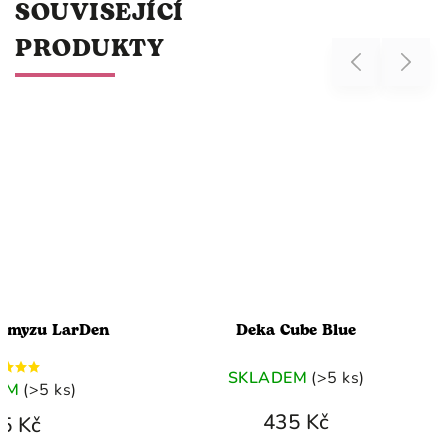
SOUVISEJÍCÍ
PRODUKTY
Previous
Next
 hmyzu LarDen
Deka Cube Blue
SKLADEM
(>5 ks)
EM
(>5 ks)
435 Kč
5 Kč