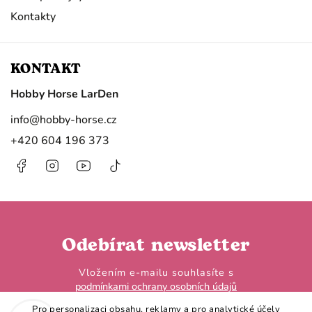
Kontakty
KONTAKT
Hobby Horse LarDen
info
@
hobby-horse.cz
+420 604 196 373
Facebook
Instagram
https://www.youtube.com/@HobbyHorseL
@hobby.horse.larden?
is_from_webapp=1&sender_device=
Odebírat newsletter
Vložením e-mailu souhlasíte s
podmínkami ochrany osobních údajů
Pro personalizaci obsahu, reklamy a pro analytické účely