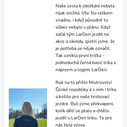
Naše cesta k oblékání nebyla
nijak složitá. Vše šlo celkem
snadno, i když původně to
vůbec nebylo v plánu. Když
začal tým LarDen jezdit na
akce a závody, zjistili jsme, že
je potřeba se nějak označit.
Tak vznikla první trička –
jednoduchá černá basic trika s
nápisem a logem LarDen.
Rok na to přišlo Mistrovství
České republiky a s ním i trika
a košile pro naše testovací
jezdce. Byli jsme překvapeni,
kolik dětí se ptalo a chtělo
jezdit v LarDen triku. To pro
nás byla výzva.