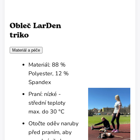
Obleč LarDen
triko
Materiál a péče
Materiál: 88 %
Polyester, 12 %
Spandex
Praní: nízké -
střední teploty
max. do 30 °C
Otočte oděv naruby
před praním, aby