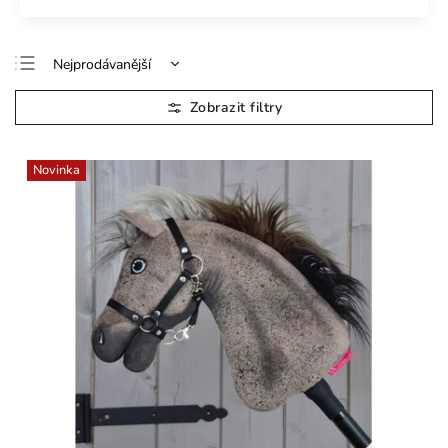
Nejprodávanější
Doporučujeme
Nejlevnější
Nejdražší
Novinka
Abecedně