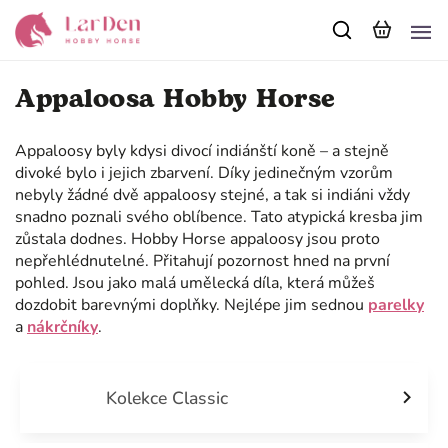
Appaloosa Hobby Horse
Appaloosy byly kdysi divocí indiánští koně – a stejně
divoké bylo i jejich zbarvení. Díky jedinečným vzorům
nebyly žádné dvě appaloosy stejné, a tak si indiáni vždy
snadno poznali svého oblíbence. Tato atypická kresba jim
zůstala dodnes. Hobby Horse appaloosy jsou proto
nepřehlédnutelné. Přitahují pozornost hned na první
pohled. Jsou jako malá umělecká díla, která můžeš
dozdobit barevnými doplňky. Nejlépe jim sednou
parelky
a
nákrčníky
.
Kolekce Classic