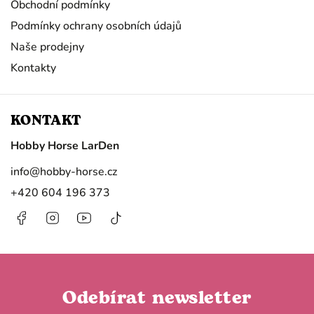
Obchodní podmínky
Podmínky ochrany osobních údajů
Naše prodejny
Kontakty
KONTAKT
Hobby Horse LarDen
info
@
hobby-horse.cz
+420 604 196 373
Facebook
Instagram
https://www.youtube.com/@HobbyHorseL
@hobby.horse.larden?
is_from_webapp=1&sender_device=
Odebírat newsletter