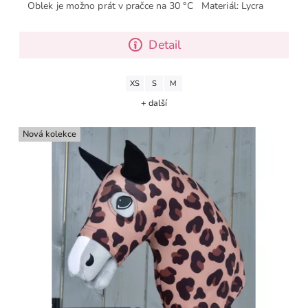
Oblek je možno prát v pračce na 30 °C Materiál: Lycra
Detail
XS
S
M
+ další
Nová kolekce