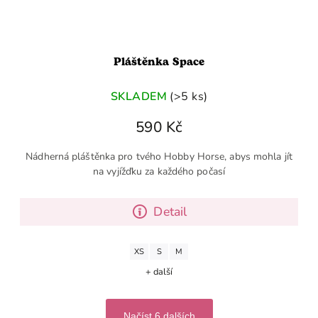
Pláštěnka Space
SKLADEM
(>5 ks)
590 Kč
Nádherná pláštěnka pro tvého Hobby Horse, abys mohla jít
na vyjížďku za každého počasí
Detail
XS
S
M
+ další
Načíst 6 dalších