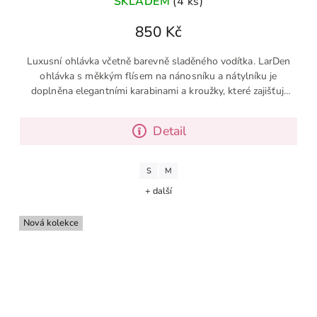
SKLADEM
(4 ks)
850 Kč
Luxusní ohlávka včetně barevně sladěného vodítka. LarDen
ohlávka s měkkým flísem na nánosníku a nátylníku je
doplněna elegantními karabinami a kroužky, které zajišťují
snadné...
Detail
S
M
+ další
Nová kolekce