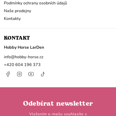
Podmínky ochrany osobních údajů
Naše prodejny
Kontakty
KONTAKT
Hobby Horse LarDen
info
@
hobby-horse.cz
+420 604 196 373
Facebook
Instagram
https://www.youtube.com/@HobbyHorseL
@hobby.horse.larden?
is_from_webapp=1&sender_device=
Odebírat newsletter
Vložením e-mailu souhlasíte s