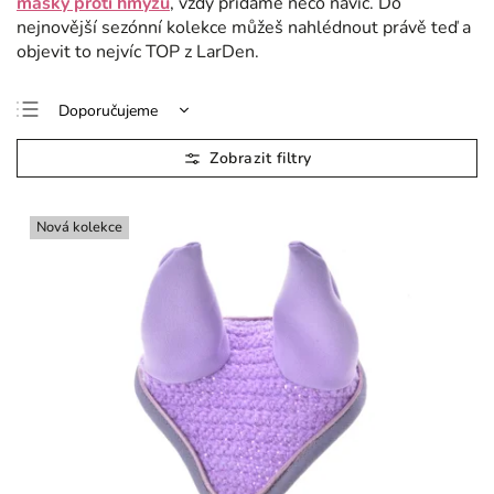
masky proti hmyzu
, vždy přidáme něco navíc. Do
nejnovější sezónní kolekce můžeš nahlédnout právě teď a
objevit to nejvíc TOP z LarDen.
Doporučujeme
Nejlevnější
Nejdražší
Nejprodávanější
Nová kolekce
Abecedně