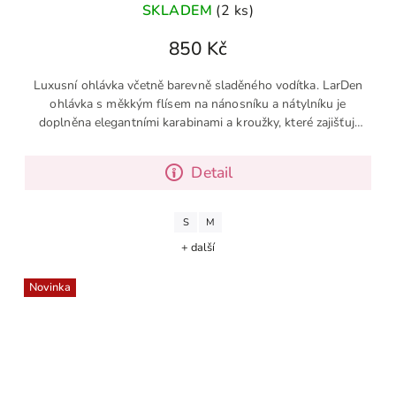
SKLADEM
(2 ks)
850 Kč
Luxusní ohlávka včetně barevně sladěného vodítka. LarDen
ohlávka s měkkým flísem na nánosníku a nátylníku je
doplněna elegantními karabinami a kroužky, které zajišťují
snadné...
Detail
S
M
+ další
Novinka