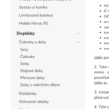
NG 
Sestav si koníka
IČ:
Limitovaná kolekce
DI
se 
Hobby Horse XS
zap
Doplňky
kon
ema
Čabraky a deky
tel
www
Sety
Čabraky
(dále jen
Deky
2. Tyto 
Stájové deky
mimo sv
prostře
Převozní deky
(dále je
Deky s nákrčním dílem
3. Usta
Pláštěnky
před us
Ochranné obleky
4. Tyto 