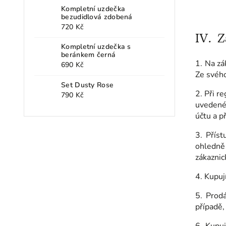
Kompletní uzdečka
bezudidlová zdobená
720 Kč
IV.
Z
Kompletní uzdečka s
beránkem černá
1. Na zá
690 Kč
Ze svého
Set Dusty Rose
2. Při r
790 Kč
uvedené 
účtu a p
3. Přís
ohledně
zákaznic
4. Kupuj
5. Prodá
případě,