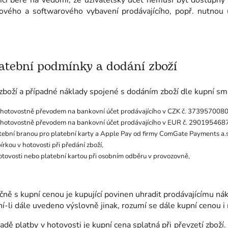
ící bere na vědomí, že uživatelský účet nemusí být dostupný
ového a softwarového vybavení prodávajícího, popř. nutnou
atební podmínky a dodání zboží
zboží a případné náklady spojené s dodáním zboží dle kupní sm
hotovostně převodem na bankovní účet prodávajícího v CZK č. 3739570080/2
hotovostně převodem na bankovní účet prodávajícího v EUR č. 2901954687/2
tební branou pro platební karty a Apple Pay od firmy ComGate Payments a.s.
írkou v hotovosti při předání zboží,
otovosti nebo platební kartou při osobním odběru v provozovně,
čně s kupní cenou je kupující povinen uhradit prodávajícímu n
ní-li dále uvedeno výslovně jinak, rozumí se dále kupní cenou i
padě platby v hotovosti je kupní cena splatná při převzetí zboží