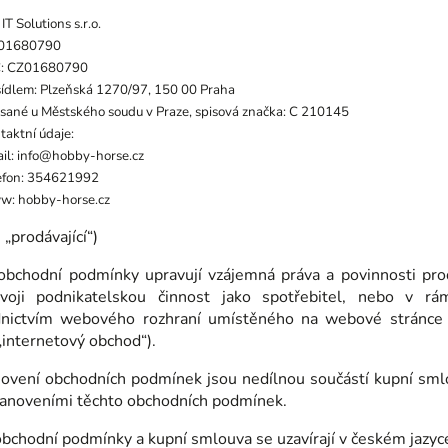
IT Solutions s.r.o.
 01680790
Č: CZ01680790
sídlem: Plzeňská 1270/97, 150 00 Praha
sané u Městského soudu v Praze, spisová značka: C 210145
taktní údaje:
il: info@hobby-horse.cz
efon: 354621992
: hobby-horse.cz
 „prodávající“)
obchodní podmínky upravují vzájemná práva a povinnosti prod
oji podnikatelskou činnost jako spotřebitel, nebo v rámc
dnictvím webového rozhraní umístěného na webové stránce
 „internetový obchod“).
novení obchodních podmínek jsou nedílnou součástí kupní sml
tanoveními těchto obchodních podmínek.
obchodní podmínky a kupní smlouva se uzavírají v českém jazyc