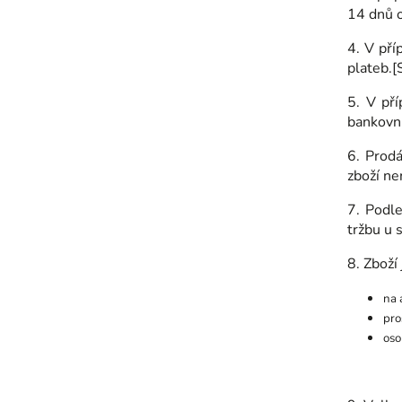
14 dnů o
4. V pří
plateb.
5. V pří
bankovní
6. Prod
zboží ne
7. Podle
tržbu u 
8. Zboží
na 
pro
oso