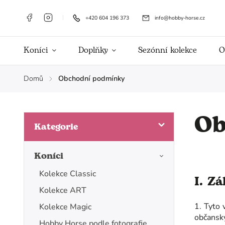
+420 604 196 373
info@hobby-horse.cz
Koníci
Doplňky
Sezónní kolekce
O
Domů
Obchodní podmínky
/
Ob
Kategorie
Koníci
Kolekce Classic
I. Z
Kolekce ART
1. Tyto 
Kolekce Magic
občanský
Hobby Horse podle fotografie