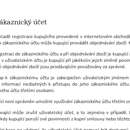
ákaznický účet
kladě registrace kupujícího provedené v internetovém obchodě
 zákaznického účtu může kupující provádět objednávání zboží. K
egistraci do zákaznického účtu a při objednávání zboží je kupují
v uživatelském účtu je kupující při jakékoliv jejich změně pov
ři objednávání zboží jsou prodávajícím považovány za správné.
tup k zákaznickému účtu je zabezpečen uživatelským jménem a
 informací nezbytných k přístupu do jeho zákaznického účtu.
kého účtu třetími osobami.
ící není oprávněn umožnit využívání zákaznického účtu třetím 
vající může zrušit uživatelský účet, a to zejména v případě, 
 kdy kupující poruší své povinnosti z kupní smlouvy nebo těch