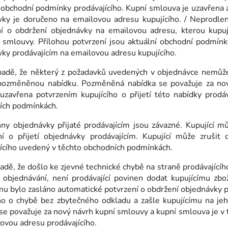
 obchodní podmínky prodávajícího. Kupní smlouva je uzavřena a
vky je doručeno na emailovou adresu kupujícího. / Neprodlen
ní o obdržení objednávky na emailovou adresu, kterou kupují
 smlouvy. Přílohou potvrzení jsou aktuální obchodní podmínk
ky prodávajícím na emailovou adresu kupujícího.
padě, že některý z požadavků uvedených v objednávce nemůže 
pozměněnou nabídku. Pozměněná nabídka se považuje za nov
 uzavřena potvrzením kupujícího o přijetí této nabídky prod
ích podmínkách.
ny objednávky přijaté prodávajícím jsou závazné. Kupující m
í o přijetí objednávky prodávajícím. Kupující může zrušit 
ícího uvedený v těchto obchodních podmínkách.
padě, že došlo ke zjevné technické chybě na straně prodávající
objednávání, není prodávající povinen dodat kupujícímu zbož
mu bylo zasláno automatické potvrzení o obdržení objednávky 
ího o chybě bez zbytečného odkladu a zašle kupujícímu na 
se považuje za nový návrh kupní smlouvy a kupní smlouva je v 
ovou adresu prodávajícího.