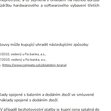
 nepřetržitě, a to zejména s ohledem na nutnou údržbu
 údržbu hardwarového a softwarového vybavení třetích
louvy může kupující uhradit následujícími způsoby:
010, vedený u Fio banka, a.s.,
010, vedený u Fio banka, a.s.,
 (
https://www.comgate.cz/cz/platebni-brana
)
áklady spojené s balením a dodáním zboží ve smluvené
 náklady spojené s dodáním zboží.
. V případě bezhotovostní platby je kupní cena splatná do