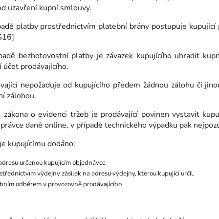
d uzavření kupní smlouvy.
padě platby prostřednictvím platební brány postupuje kupujíc
[S16]
padě bezhotovostní platby je závazek kupujícího uhradit kup
 účet prodávajícího.
ávající nepožaduje od kupujícího předem žádnou zálohu či ji
ní zálohou.
 zákona o evidenci tržeb je prodávající povinen vystavit kup
správce daně online, v případě technického výpadku pak nejpoz
 je kupujícímu dodáno:
adresu určenou kupujícím objednávce
střednictvím výdejny zásilek na adresu výdejny, kterou kupující určil,
bním odběrem v provozovně prodávajícího