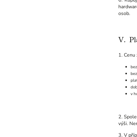
6. Kupuj
hardwar
osob.
V.
Pl
1. Cenu 
bez
bez
pla
dob
v h
2. Spole
výši. Ne
3. V pří