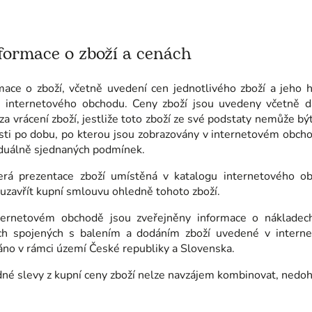
formace o zboží a cenách
mace o zboží, včetně uvedení cen jednotlivého zboží a jeho h
u internetového obchodu. Ceny zboží jsou uvedeny včetně da
za vrácení zboží, jestliže toto zboží ze své podstaty nemůže bý
sti po dobu, po kterou jsou zobrazovány v internetovém obch
iduálně sjednaných podmínek.
erá prezentace zboží umístěná v katalogu internetového obc
uzavřít kupní smlouvu ohledně tohoto zboží.
ternetovém obchodě jsou zveřejněny informace o nákladec
ch spojených s balením a dodáním zboží uvedené v interne
no v rámci území České republiky a Slovenska.
dné slevy z kupní ceny zboží nelze navzájem kombinovat, nedohod