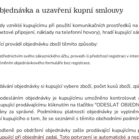
bjednávka a uzavření kupní smlouvy
dy vzniklé kupujícímu při použití komunikačních prostředků na
netové připojení, náklady na telefonní hovory), hradí kupující sá
ící provádí objednávku zboží těmito způsoby:
střednictvím svého zákaznického účtu, provedl-li předchozí registraci v int
lněním objednávkového formuláře bez registrace.
adávání objednávky si kupující vybere zboží, počet kusů zboží, z
 odesláním objednávky je kupujícímu umožněno kontrolovat a
kupující prodávajícímu kliknutím na tlačítko "ODESLAT OBJED
ány za správné. Podmínkou platnosti objednávky je vyplněn
í kupujícího o tom, že se seznámil s těmito obchodními podmí
odleně po obdržení objednávky zašle prodávající kupujícímu 
upující při objednání zadal. Toto potvrzení je automatické a ne