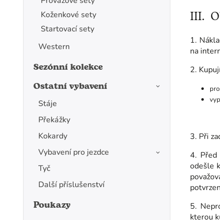
Provazové sety
III.
O
Koženkové sety
Startovací sety
1. Nákla
Western
na inter
Sezónní kolekce
2. Kupuj
Ostatní vybavení
pro
vyp
Stáje
Překážky
Kokardy
3. Při z
Vybavení pro jezdce
4. Před
odešle 
Tyč
považov
Další příslušenství
potvrzen
Poukazy
5. Nepr
kterou k