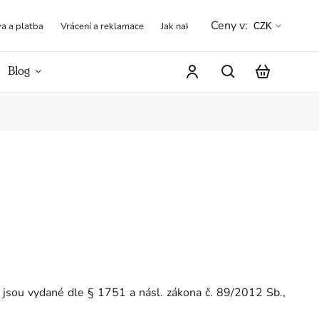
Ceny v:
a a platba
Vrácení a reklamace
Jak nakupovat
Obchodní podmínk
CZK
Blog
Hodnocení obchodu
jsou vydané dle § 1751 a násl. zákona č. 89/2012 Sb.,