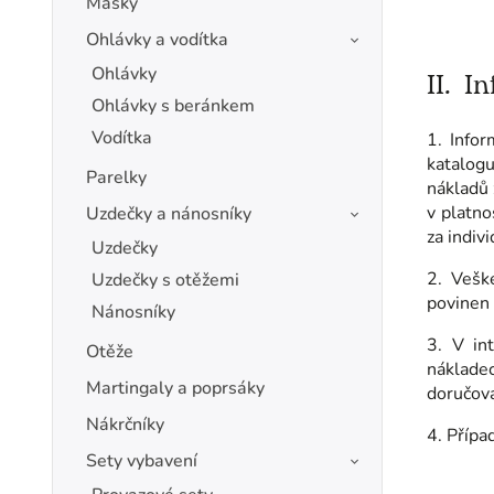
Masky
Ohlávky a vodítka
Ohlávky
II.
In
Ohlávky s beránkem
Vodítka
1. Infor
katalog
Parelky
nákladů 
v platno
Uzdečky a nánosníky
za indiv
Uzdečky
2. Vešk
Uzdečky s otěžemi
povinen 
Nánosníky
3. V in
Otěže
náklade
Martingaly a poprsáky
doručová
Nákrčníky
4. Přípa
Sety vybavení