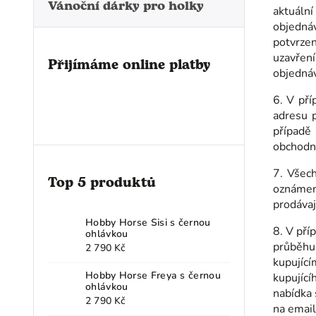
Vánoční dárky pro holky
aktuální
objedná
potvrze
uzavření
Přijímáme online platby
objednáv
6. V pří
adresu 
případě
obchodn
7. Všech
Top 5 produktů
oznámen
prodávaj
Hobby Horse Sisi s černou
8. V pří
ohlávkou
průběhu 
2 790 Kč
kupující
Hobby Horse Freya s černou
kupujíc
ohlávkou
nabídka 
2 790 Kč
na email