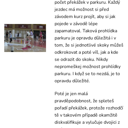
počet překážek v parkuru. Každý
jezdec má možnost si před
závodem kurz projít, aby si jak
pojede v závodě lépe
zapamatoval. Taková prohlídka
parkuru je opravdu důležitá i v
tom, že si jednotlivé skoky můžeš
odkrokovat a poté víš, jak a kde
se odrazit do skoku. Nikdy
nepromeškej možnost prohlídky
parkuru. I když se to nezdá, je to
opravdu důležité.
Poté je jen malá
pravděpodobnost, že spleteš
pořadí překážek, protože rozhodčí
tě v takovém případě okamžitě
diskvalifikuje a vylučuje dvojici z