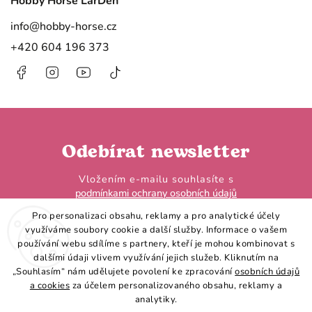
Hobby Horse LarDen
info
@
hobby-horse.cz
+420 604 196 373
Facebook
Instagram
https://www.youtube.com/@HobbyHorseL
@hobby.horse.larden?
is_from_webapp=1&sender_device=
Odebírat newsletter
Vložením e-mailu souhlasíte s
podmínkami ochrany osobních údajů
Pro personalizaci obsahu, reklamy a pro analytické účely
využíváme soubory cookie a další služby. Informace o vašem
používání webu sdílíme s partnery, kteří je mohou kombinovat s
dalšími údaji vlivem využívání jejich služeb. Kliknutím na
„Souhlasím“ nám udělujete povolení ke zpracování
osobních údajů
Přihlásit se
a cookies
za účelem personalizovaného obsahu, reklamy a
analytiky.