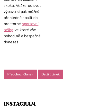
skoku. Veškerou svou
výbavu si pak můžeš
přehledně sbalit do
prostorné
sportovní
tašky
, ve které vše
pohodlně a bezpečně
doneseš.
Předchozí článek
Další článek
INSTAGRAM