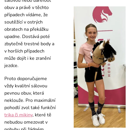
sálovou nebo barefoot
obuv a právě v těchto
případech vídáme, že
soutěžící v ostrých
obratech na překážku
upadne. Dostává poté
zbytečně trestné body a
v horších případech
může dojít i ke zranění
jezdce.
Proto doporučujeme
vždy kvalitní sálovou
pevnou obuv, která
neklouže. Pro maximální
pohodlí zvol také funkční
trika či mikiny
, které tě
nebudou omezovat v
pohybu při žádném