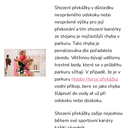
Shození překážky v důsledku
nesprávného odskoku nebo
nesprávné výšky pro její
překonání a tím shození bariérky
ze stojanu je nejčastější chyba v
parkuru. Tato chyba je
penalizována dle pořadatele
závodu. Většinou bývají uděleny
trestné body, které se v průběhu
parkuru sčítají. V případě, že je v
parkuru
Hobby Horse překážka
vodní příkop, bere se jako chyba
šlápnutí do vody ať už při
odskoku nebo doskoku.
Shození překážky zažije nejednou
během své sportovní kariéry
každý závodník.