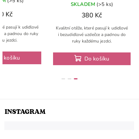
EM
(>5 ks)
SKLADEM
(>5 ks)
0 Kč
380 Kč
eré pasují k udidlové
Kvalitní otěže, které pasují k udidlové
dě a padnou do ruky
i bezudidlové uzdečce a padnou do
u jezdci.
ruky každému jezdci.
o košíku
Do košíku
INSTAGRAM