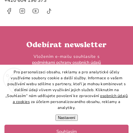
+420 604 196 373
Facebook
Instagram
https://www.youtube.com/@HobbyHorseL
@hobby.horse.larden?
is_from_webapp=1&sender_device=
Odebírat newsletter
Vložením e-mailu souhlasíte s
podmínkami ochrany osobních údajů
Pro personalizaci obsahu, reklamy a pro analytické účely
využíváme soubory cookie a další služby. Informace o vašem
používání webu sdílíme s partnery, kteří je mohou kombinovat s
dalšími údaji vlivem využívání jejich služeb. Kliknutím na
„Souhlasím“ nám udělujete povolení ke zpracování
osobních údajů
Přihlásit se
a cookies
za účelem personalizovaného obsahu, reklamy a
analytiky.
Nastavení
Souhlasím