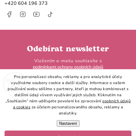
+420 604 196 373
Facebook
Instagram
https://www.youtube.com/@HobbyHorseL
@hobby.horse.larden?
is_from_webapp=1&sender_device=
Odebírat newsletter
Vložením e-mailu souhlasíte s
podmínkami ochrany osobních údajů
Pro personalizaci obsahu, reklamy a pro analytické účely
využíváme soubory cookie a další služby. Informace o vašem
používání webu sdílíme s partnery, kteří je mohou kombinovat s
dalšími údaji vlivem využívání jejich služeb. Kliknutím na
„Souhlasím“ nám udělujete povolení ke zpracování
osobních údajů
Přihlásit se
a cookies
za účelem personalizovaného obsahu, reklamy a
analytiky.
Nastavení