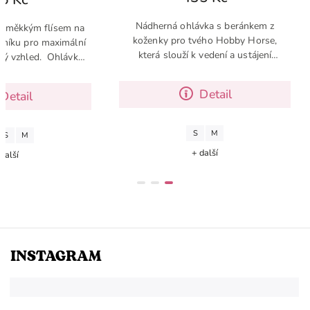
Nádherná ohlávka s beránkem z
s měkkým flísem na
koženky pro tvého Hobby Horse,
lníku pro maximální
která slouží k vedení a ustájení
avý vzhled. Ohlávka
koníka. Jedná se o základní doplněk
antními karabinami a
pro Hobby Horse, který by v tvé
ré zajišťují...
Detail
Detail
výbavě neměl...
S
M
S
M
+ další
další
INSTAGRAM