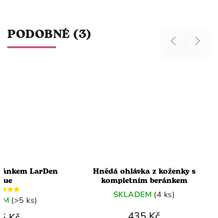
PODOBNÉ (3)
Previous
Next
eránkem LarDen
Hnědá ohlávka z koženky s
lue
kompletním beránkem
SKLADEM
(4 ks)
EM
(>5 ks)
435 Kč
5 Kč