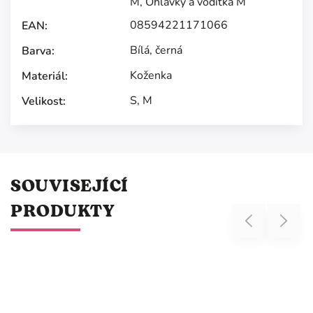
M
,
Ohlávky a vodítka M
08594221171066
EAN
:
Bílá
,
černá
Barva
:
Koženka
Materiál
:
S
,
M
Velikost
:
SOUVISEJÍCÍ
PRODUKTY
Previous
Next