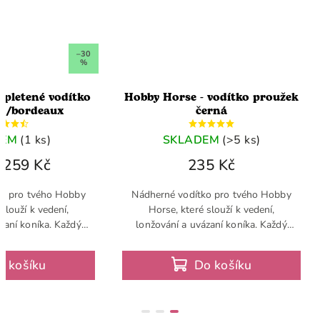
–30
%
 pletené vodítko
Hobby Horse - vodítko proužek
lá/bordeaux
černá
DEM
(1 ks)
SKLADEM
(>5 ks)
259 Kč
235 Kč
ko pro tvého Hobby
Nádherné vodítko pro tvého Hobby
slouží k vedení,
Horse, které slouží k vedení,
zaní koníka. Každý
lonžování a uvázaní koníka. Každý
otřebuje kvalitní
Hobby Horse potřebuje kvalitní
se tudíž o základní
vodítko a jedná se tudíž o základní
o košíku
Do košíku
ýbavu
výbavu