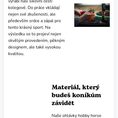
vyrábí naši šikovní čeští
kolegové. Do práce vkládají
nejen své zkušenosti, ale
především srdce a zápal pro
tento krásný sport. Na
výsledku se to projeví nejen
skvělým provedením, pěkným
designem, ale také vysokou
kvalitou.
Materiál, který
budeš koníkům
závidět
Naše ohlávky hobby horse