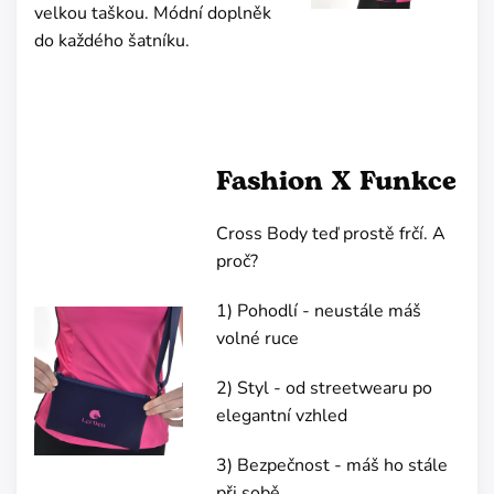
velkou taškou. Módní doplněk
do každého šatníku.
Fashion X Funkce
Cross Body teď prostě frčí. A
proč?
1) Pohodlí - neustále máš
volné ruce
2) Styl - od streetwearu po
elegantní vzhled
3) Bezpečnost - máš ho stále
při sobě