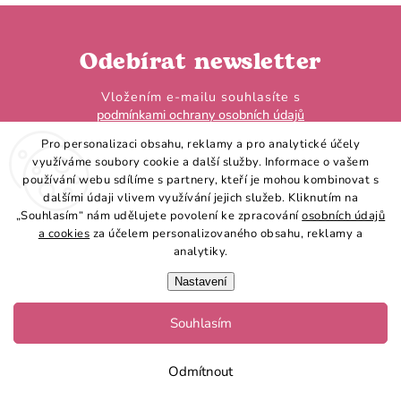
Odebírat newsletter
Vložením e-mailu souhlasíte s
podmínkami ochrany osobních údajů
Pro personalizaci obsahu, reklamy a pro analytické účely
využíváme soubory cookie a další služby. Informace o vašem
používání webu sdílíme s partnery, kteří je mohou kombinovat s
dalšími údaji vlivem využívání jejich služeb. Kliknutím na
„Souhlasím“ nám udělujete povolení ke zpracování
osobních údajů
Přihlásit se
a cookies
za účelem personalizovaného obsahu, reklamy a
analytiky.
Nastavení
Souhlasím
Copyright 2026
Hobby Horse LarDen
. Všechna práva vyhrazena.
Vytvořil Shoptet
Odmítnout