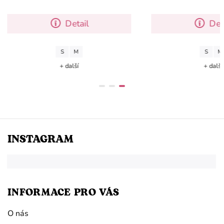
e nazývá cremello.
Detail
Detail
M
S
M
 další
+ další
INSTAGRAM
INFORMACE PRO VÁS
O nás