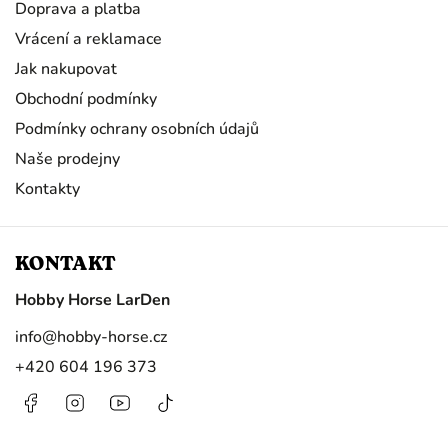
Doprava a platba
Vrácení a reklamace
Jak nakupovat
Obchodní podmínky
Podmínky ochrany osobních údajů
Naše prodejny
Kontakty
KONTAKT
Hobby Horse LarDen
info
@
hobby-horse.cz
+420 604 196 373
Facebook
Instagram
https://www.youtube.com/@HobbyHorseL
@hobby.horse.larden?
is_from_webapp=1&sender_device=