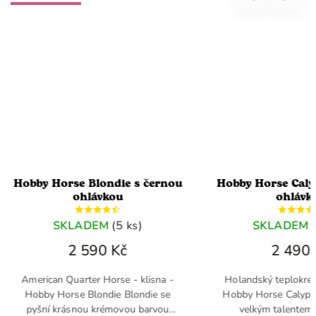
londie s černou
Hobby Horse Calypso s černou
ávkou
ohlávkou
DEM
(5 ks)
SKLADEM
(>5 ks)
90 Kč
2 490 Kč
r Horse - klisna -
Holandský teplokrevník - hřebec -
londie Blondie se
Hobby Horse Calypso Mladý kůň s
 krémovou barvou
velkým talentem pro sport.