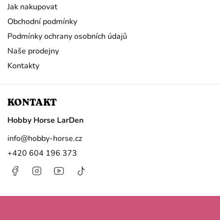
Jak nakupovat
Obchodní podmínky
Podmínky ochrany osobních údajů
Naše prodejny
Kontakty
KONTAKT
Hobby Horse LarDen
info
@
hobby-horse.cz
+420 604 196 373
Facebook
Instagram
https://www.youtube.com/@HobbyHorseL
@hobby.horse.larden?
is_from_webapp=1&sender_device=