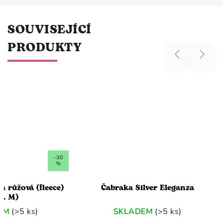
SOUVISEJÍCÍ
PRODUKTY
Previous
Next
–30
%
a růžová (fleece)
Čabraka Silver Eleganza
el. M)
EM
(>5 ks)
SKLADEM
(>5 ks)