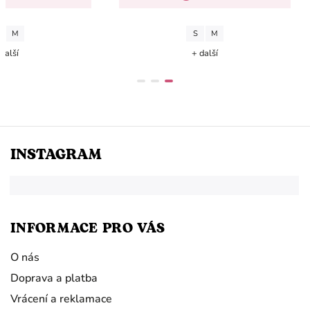
M
S
M
další
+ další
INSTAGRAM
INFORMACE PRO VÁS
O nás
Doprava a platba
Vrácení a reklamace