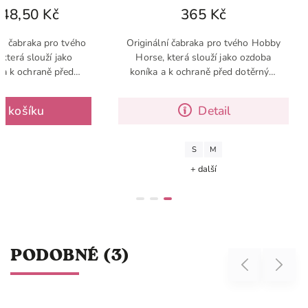
48,50 Kč
365 Kč
vá čabraka pro tvého
Originální čabraka pro tvého Hobby
která slouží jako
Horse, která slouží jako ozdoba
 a k ochraně před
koníka a k ochraně před dotěrným
yzem a muškami.
hmyzem a muškami
o košíku
Detail
S
M
+ další
PODOBNÉ (3)
Previous
Next