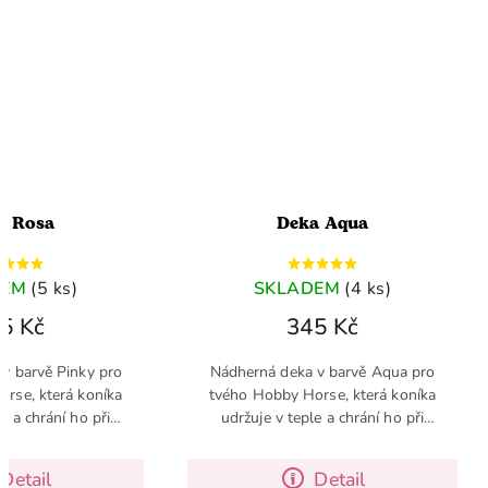
a Rosa
Deka Aqua
DEM
(5 ks)
SKLADEM
(4 ks)
5 Kč
345 Kč
v barvě Pinky pro
Nádherná deka v barvě Aqua pro
rse, která koníka
tvého Hobby Horse, která koníka
e a chrání ho při
udržuje v teple a chrání ho při
ním tréninku
intenzivním tréninku
Detail
Detail