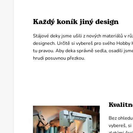
Každý koník jiný design
Stájové deky jsme ušili z nových materiálů v r
designech. Určitě si vybereš pro svého Hobby
tu pravou. Aby deka správně sedla, osadili jsme
hrudi posuvnou přezkou.
Kvalitn
Bez ohledu 
vybereš, si 
zlatými čes