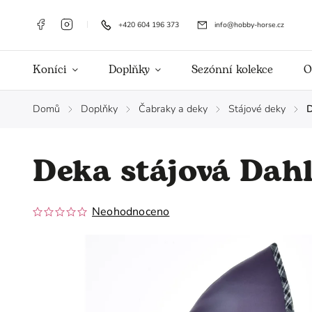
+420 604 196 373
info@hobby-horse.cz
Koníci
Doplňky
Sezónní kolekce
O
Domů
Doplňky
Čabraky a deky
Stájové deky
D
/
/
/
/
Deka stájová Dahl
Neohodnoceno