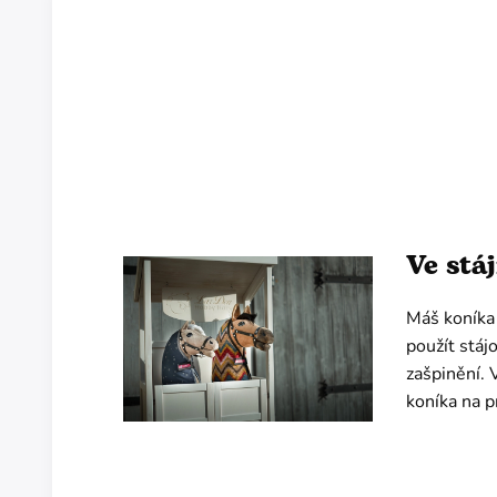
Ve stá
Máš koníka 
použít stáj
zašpinění. 
koníka na 