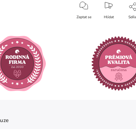
Zeptat se
Hlídat
Sdíl
kuze