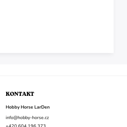
KONTAKT
Hobby Horse LarDen
info
@
hobby-horse.cz
+420 604 196 373