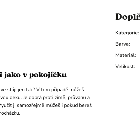
Dopl
Kategorie
:
Barva
:
Materiál
:
Velikost
:
ji jako v pokojíčku
ve stáji jen tak? V tom případě můžeš
ovou deku. Je dobrá proti zimě, průvanu a
Využít ji samozřejmě můžeš i pokud bereš
procházku.