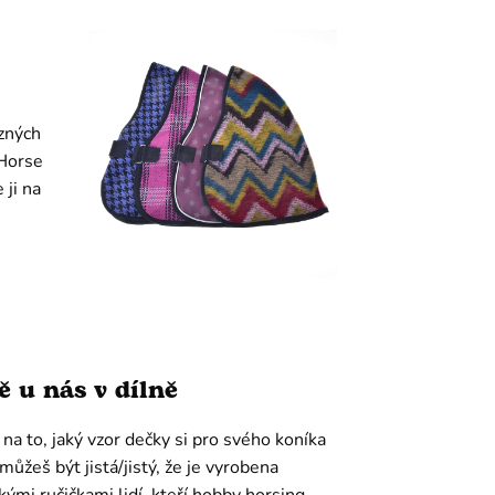
ůzných
 Horse
 ji na
ě u nás v dílně
na to, jaký vzor dečky si pro svého koníka
můžeš být jistá/jistý, že je vyrobena
kými ručičkami lidí, kteří hobby horsing