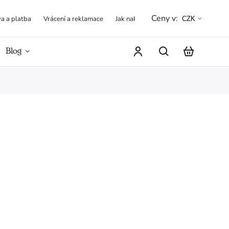
Ceny v:
a a platba
Vrácení a reklamace
Jak nakupovat
Obchodní podmínk
CZK
Blog
Hodnocení obchodu