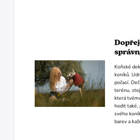
Dopřej
správn
Koňské dek
koníků. Udr
počasí. Deč
terénu, ste
která tvému
hodit také,
svého koník
barev a kaž