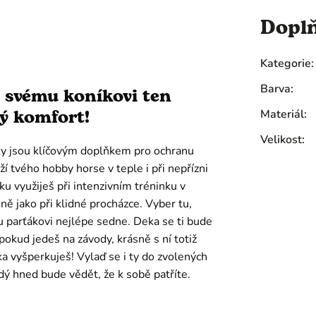
Dopl
Kategorie
:
Barva
:
 svému koníkovi ten
ý komfort!
Materiál
:
Velikost
:
y jsou klíčovým doplňkem pro ochranu
ží tvého hobby horse v teple i při nepřízni
ku využiješ při intenzivním tréninku v
jně jako při klidné procházce. Vyber tu,
 parťákovi nejlépe sedne. Deka se ti bude
 pokud jedeš na závody, krásně s ní totiž
a vyšperkuješ! Vylaď se i ty do zvolených
dý hned bude vědět, že k sobě patříte.