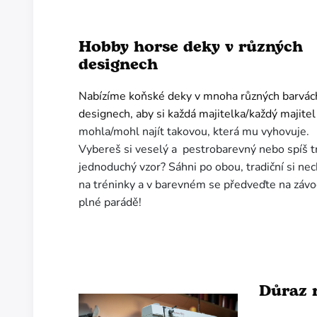
Hobby horse deky v různých
designech
Nabízíme koňské deky v mnoha různých barvác
designech, aby si každá majitelka/každý majitel
mohla/mohl najít takovou, která mu vyhovuje.
Vybereš si veselý a pestrobarevný nebo spíš t
jednoduchý vzor? Sáhni po obou, tradiční si nec
na tréninky a v barevném se předveďte na záv
plné parádě!
Důraz n