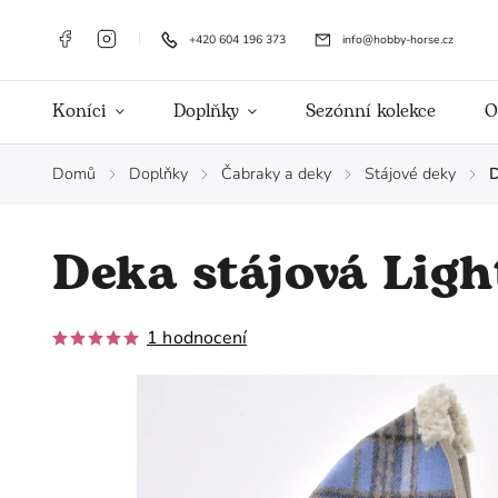
+420 604 196 373
info@hobby-horse.cz
Koníci
Doplňky
Sezónní kolekce
O
Domů
Doplňky
Čabraky a deky
Stájové deky
D
/
/
/
/
Deka stájová Ligh
1 hodnocení