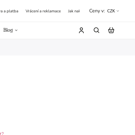
Ceny v:
a a platba
Vrácení a reklamace
Jak nakupovat
Obchodní podmínk
CZK
Blog
Hodnocení obchodu
t?