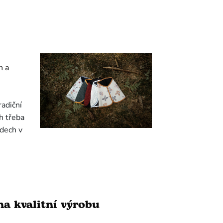
h a
radiční
h třeba
odech v
a kvalitní výrobu