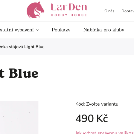
O nás
Doprav
statní vybavení
Poukazy
Nabídka pro kluby
eka stájová Light Blue
t Blue
Kód:
Zvolte variantu
490 Kč
Jak vybrat správnou velikos