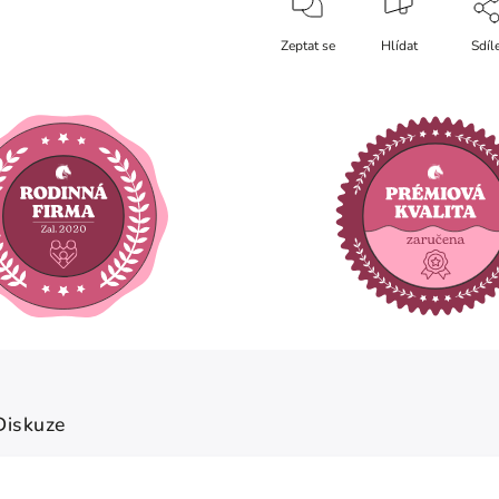
Zeptat se
Hlídat
Sdíl
Diskuze