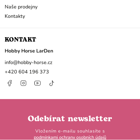
Naše prodejny
Kontakty
KONTAKT
Hobby Horse LarDen
info
@
hobby-horse.cz
+420 604 196 373
Facebook
Instagram
https://www.youtube.com/@HobbyHorseL
@hobby.horse.larden?
is_from_webapp=1&sender_device=
Odebírat newsletter
Vložením e-mailu souhlasíte s
podmínkami ochrany osobních údajů