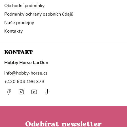
Obchodní podmínky
Podmínky ochrany osobních údajů
Naše prodejny
Kontakty
KONTAKT
Hobby Horse LarDen
info
@
hobby-horse.cz
+420 604 196 373
Facebook
Instagram
https://www.youtube.com/@HobbyHorseL
@hobby.horse.larden?
is_from_webapp=1&sender_device=
Odebírat newsletter