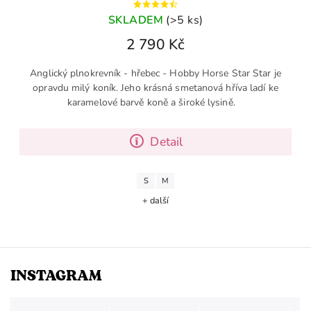
SKLADEM
(>5 ks)
2 790 Kč
Anglický plnokrevník - hřebec - Hobby Horse Star Star je
opravdu milý koník. Jeho krásná smetanová hříva ladí ke
karamelové barvě koně a široké lysině.
Detail
S
M
+ další
INSTAGRAM