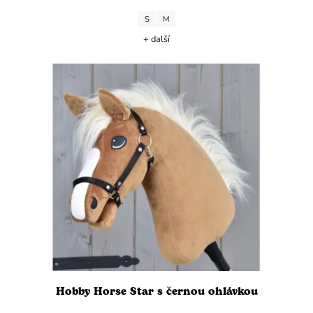
S
M
+ další
Hobby Horse Star s černou ohlávkou