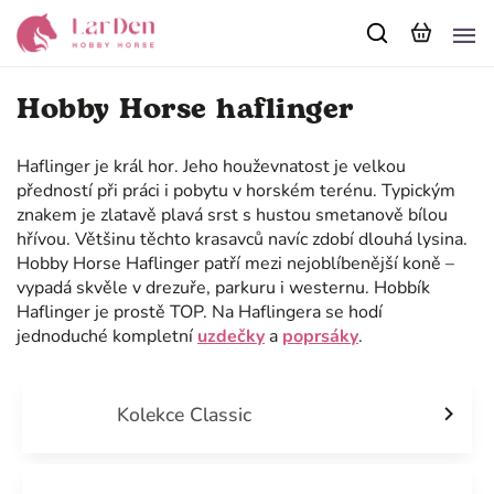
Hobby Horse haflinger
Haflinger je král hor. Jeho houževnatost je velkou
předností při práci i pobytu v horském terénu. Typickým
znakem je zlatavě plavá srst s hustou smetanově bílou
hřívou. Většinu těchto krasavců navíc zdobí dlouhá lysina.
Hobby Horse Haflinger patří mezi nejoblíbenější koně –
vypadá skvěle v drezuře, parkuru i westernu. Hobbík
Haflinger je prostě TOP. Na Haflingera se hodí
jednoduché kompletní
uzdečky
a
poprsáky
.
Kolekce Classic