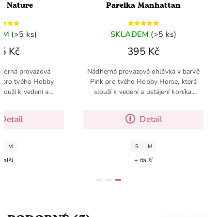
a Nature
Parelka Manhattan
EM
(>5 ks)
SKLADEM
(>5 ks)
5 Kč
395 Kč
herná provazová
Nádherná provazová ohlávka v barvě
e pro tvého Hobby
Pink pro tvého Hobby Horse, která
slouží k vedení a
slouží k vedení a ustájení koníka.
 Jedná se o základní
Jedná se o základní doplněk pro
by Horse, který by
Hobby Horse, který by v tvé výbavě
Detail
Detail
tvé...
neměl...
M
S
M
další
+ další