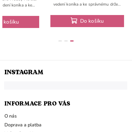
vedení koníka a ke správnému držení
vedení koníka a ke
těla
 držení těla
Do košíku
o košíku
INSTAGRAM
INFORMACE PRO VÁS
O nás
Doprava a platba