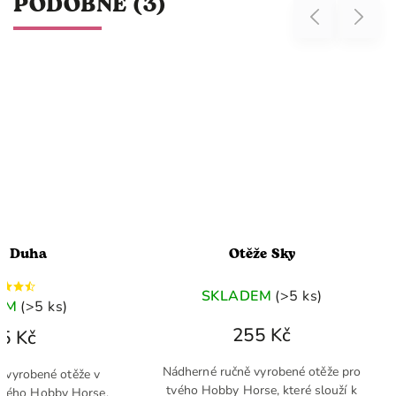
PODOBNÉ (3)
Previous
Next
e Duha
Otěže Sky
SKLADEM
(>5 ks)
EM
(>5 ks)
255 Kč
5 Kč
Nádherné ručně vyrobené otěže pro
 vyrobené otěže v
tvého Hobby Horse, které slouží k
tvého Hobby Horse,