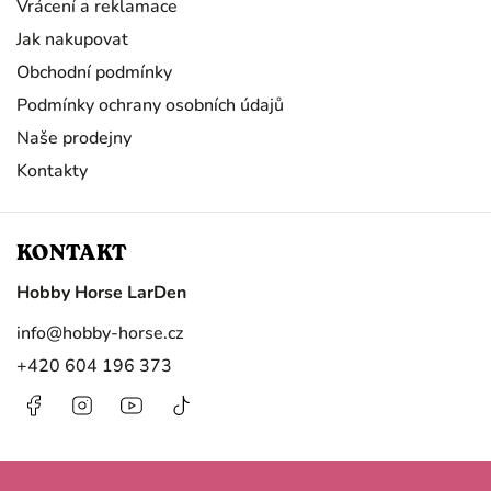
Vrácení a reklamace
Jak nakupovat
Obchodní podmínky
Podmínky ochrany osobních údajů
Naše prodejny
Kontakty
KONTAKT
Hobby Horse LarDen
info
@
hobby-horse.cz
+420 604 196 373
Facebook
Instagram
https://www.youtube.com/@HobbyHorseL
@hobby.horse.larden?
is_from_webapp=1&sender_device=