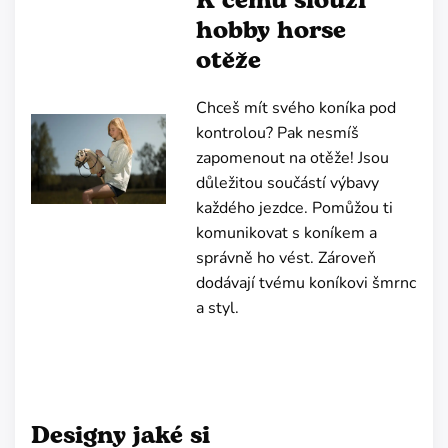
K čemu slouží
hobby horse
otěže
Chceš mít svého koníka pod
kontrolou? Pak nesmíš
zapomenout na otěže! Jsou
důležitou součástí výbavy
každého jezdce. Pomůžou ti
komunikovat s koníkem a
správně ho vést. Zároveň
dodávají tvému koníkovi šmrnc
a styl.
Designy jaké si