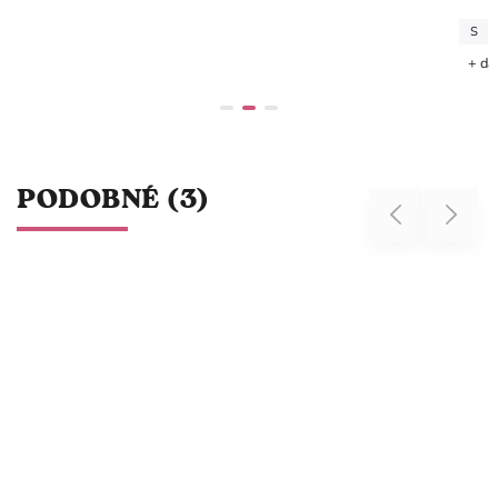
S
M
+ další
PODOBNÉ (3)
Previous
Next