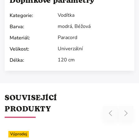
Doplňkové parametry
Vodítka
Kategorie
:
modrá
,
Béžová
Barva
:
Paracord
Materiál
:
Univerzální
Velikost
:
120 cm
Délka
:
SOUVISEJÍCÍ
PRODUKTY
Previous
Next