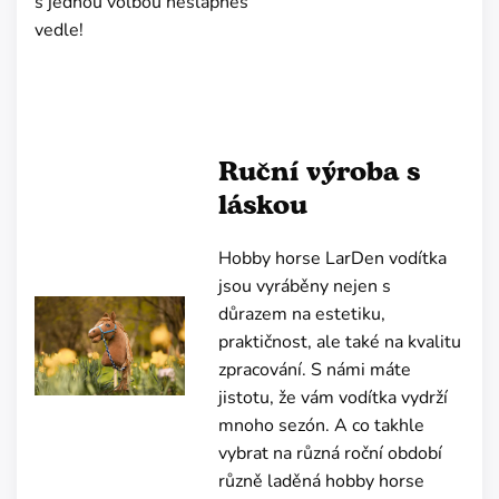
s jednou volbou nešlápneš
vedle!
Ruční výroba s
láskou
Hobby horse LarDen vodítka
jsou vyráběny nejen s
důrazem na estetiku,
praktičnost, ale také na kvalitu
zpracování. S námi máte
jistotu, že vám vodítka vydrží
mnoho sezón. A co takhle
vybrat na různá roční období
různě laděná hobby horse