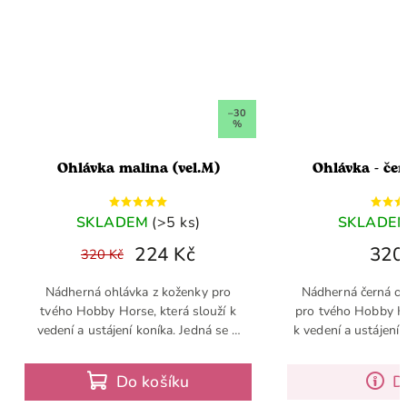
–30
%
alina (vel.M)
Ohlávka - černá koženka
DEM
(>5 ks)
SKLADEM
(>5 ks)
224 Kč
320 Kč
vka z koženky pro
Nádherná černá ohlávka z koženky
rse, která slouží k
pro tvého Hobby Horse, která slouží
ní koníka. Jedná se o
k vedení a ustájení koníka. Jedná se o
ěk pro Hobby Horse,
základní doplněk pro Hobby Horse,
výbavě neměl chybět
který by v tvé výbavě neměl chybět
o košíku
Detail