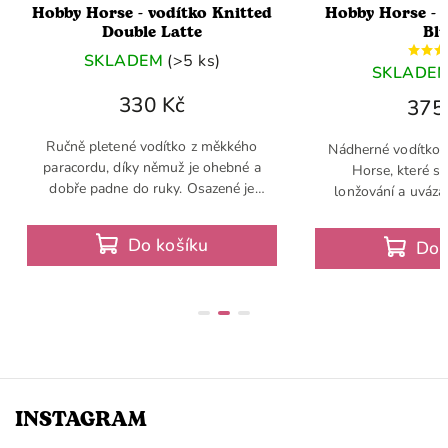
- vodítko Knitted
Hobby Horse - vodítko Bloom
le Latte
Blue
DEM
(>5 ks)
SKLADEM
(>5 ks)
30 Kč
375 Kč
 vodítko z měkkého
Nádherné vodítko pro tvého Hobby
ky němuž je ohebné a
Horse, které slouží k vedení,
o ruky. Osazené je
lonžování a uvázaní koníka. Každý
rabinou a ukončené
Hobby Horse potřebuje kvalitní
čkou. Jedinečné jsou
vodítko a jedná se tudíž o základní
Do košíku
Do košíku
rásné...
výbavu
INSTAGRAM