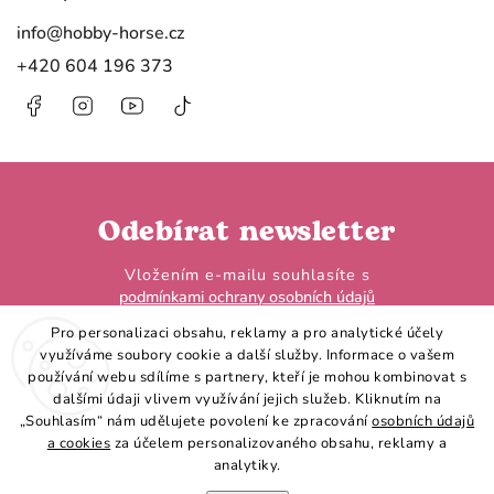
info
@
hobby-horse.cz
+420 604 196 373
Facebook
Instagram
https://www.youtube.com/@HobbyHorseL
@hobby.horse.larden?
is_from_webapp=1&sender_device=
Odebírat newsletter
Vložením e-mailu souhlasíte s
podmínkami ochrany osobních údajů
Pro personalizaci obsahu, reklamy a pro analytické účely
využíváme soubory cookie a další služby. Informace o vašem
používání webu sdílíme s partnery, kteří je mohou kombinovat s
dalšími údaji vlivem využívání jejich služeb. Kliknutím na
„Souhlasím“ nám udělujete povolení ke zpracování
osobních údajů
Přihlásit se
a cookies
za účelem personalizovaného obsahu, reklamy a
analytiky.