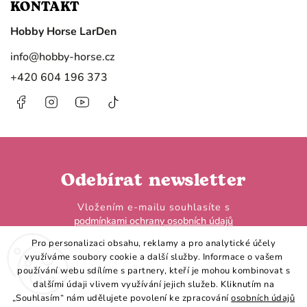
KONTAKT
Hobby Horse LarDen
info
@
hobby-horse.cz
+420 604 196 373
Facebook
Instagram
https://www.youtube.com/@HobbyHorseL
@hobby.horse.larden?
is_from_webapp=1&sender_device=
Odebírat newsletter
Vložením e-mailu souhlasíte s
podmínkami ochrany osobních údajů
Pro personalizaci obsahu, reklamy a pro analytické účely
využíváme soubory cookie a další služby. Informace o vašem
používání webu sdílíme s partnery, kteří je mohou kombinovat s
dalšími údaji vlivem využívání jejich služeb. Kliknutím na
„Souhlasím“ nám udělujete povolení ke zpracování
osobních údajů
Přihlásit se