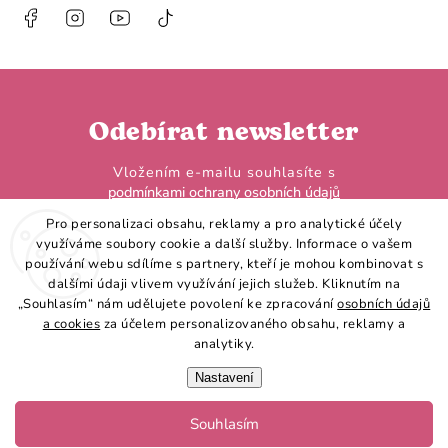
Facebook
Instagram
https://www.youtube.com/@HobbyHorseL
@hobby.horse.larden?
is_from_webapp=1&sender_device=
Odebírat newsletter
Vložením e-mailu souhlasíte s
podmínkami ochrany osobních údajů
Pro personalizaci obsahu, reklamy a pro analytické účely
využíváme soubory cookie a další služby. Informace o vašem
používání webu sdílíme s partnery, kteří je mohou kombinovat s
dalšími údaji vlivem využívání jejich služeb. Kliknutím na
„Souhlasím“ nám udělujete povolení ke zpracování
osobních údajů
Přihlásit se
a cookies
za účelem personalizovaného obsahu, reklamy a
analytiky.
Nastavení
Souhlasím
Copyright 2026
Hobby Horse LarDen
. Všechna práva vyhrazena.