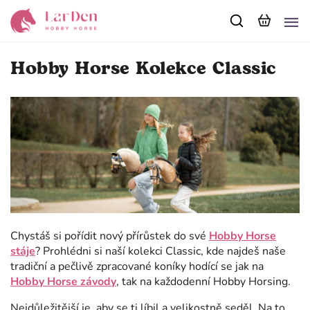
Hobby Horse Kolekce Classic
Chystáš si pořídit nový přírůstek do své
Hobby Horse
stáje
? Prohlédni si naší kolekci Classic, kde najdeš naše
tradiční a pečlivě zpracované koníky hodící se jak na
Hobby Horse závody
, tak na každodenní Hobby Horsing.
Nejdůležitější je, aby se ti líbil a velikostně seděl. Na to