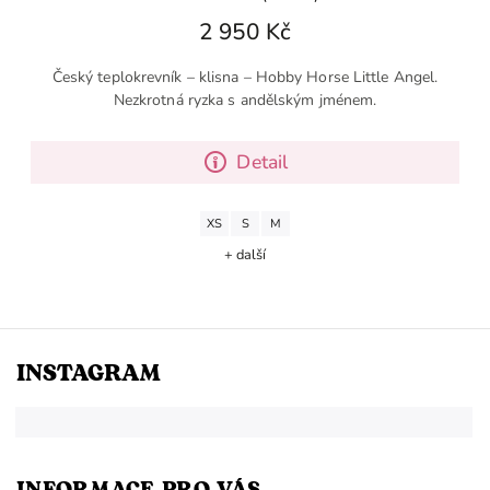
2 950 Kč
Český teplokrevník – klisna – Hobby Horse Little Angel.
Nezkrotná ryzka s andělským jménem.
Detail
XS
S
M
+ další
INSTAGRAM