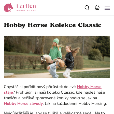
Hobby Horse Kolekce Classic
Chystáš si pořídit nový přírůstek do své
Hobby Horse
stáje
? Prohlédni si naší kolekci Classic, kde najdeš naše
tradiční a pečlivě zpracované koníky hodící se jak na
Hobby Horse závody
, tak na každodenní Hobby Horsing.
Nejdůležitější je, aby se ti líbil a velikostně seděl. Na to