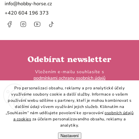
info
@
hobby-horse.cz
+420 604 196 373
Facebook
Instagram
https://www.youtube.com/@HobbyHorseL
@hobby.horse.larden?
is_from_webapp=1&sender_device=
Odebírat newsletter
Vložením e-mailu souhlasíte s
podmínkami ochrany osobních údajů
Pro personalizaci obsahu, reklamy a pro analytické účely
využíváme soubory cookie a další služby. Informace o vašem
používání webu sdílíme s partnery, kteří je mohou kombinovat s
dalšími údaji vlivem využívání jejich služeb. Kliknutím na
„Souhlasím“ nám udělujete povolení ke zpracování
osobních údajů
Přihlásit se
a cookies
za účelem personalizovaného obsahu, reklamy a
analytiky.
Nastavení