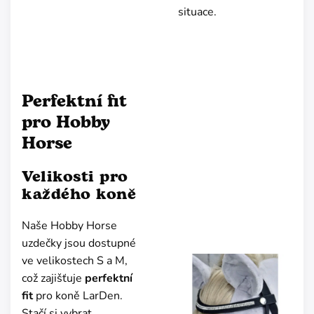
situace.
Perfektní fit
pro Hobby
Horse
Velikosti pro
každého koně
Naše Hobby Horse
uzdečky jsou dostupné
ve velikostech S a M,
což zajišťuje
perfektní
fit
pro koně LarDen.
Stačí si vybrat