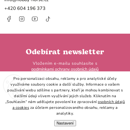
+420 604 196 373
Facebook
Instagram
https://www.youtube.com/@HobbyHorseL
@hobby.horse.larden?
is_from_webapp=1&sender_device=
Odebírat newsletter
Vložením e-mailu souhlasíte s
podmínkami ochrany osobních údajů
Pro personalizaci obsahu, reklamy a pro analytické účely
využíváme soubory cookie a další služby. Informace o vašem
používání webu sdílíme s partnery, kteří je mohou kombinovat s
dalšími údaji vlivem využívání jejich služeb. Kliknutím na
„Souhlasím“ nám udělujete povolení ke zpracování
osobních údajů
Přihlásit se
a cookies
za účelem personalizovaného obsahu, reklamy a
analytiky.
Nastavení