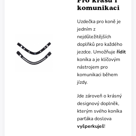
Pro krásu i
komunikaci
Uzdečka pro koně je
jedním z
nejdůležitějších
doplňků pro každého
jezdce. Umožňuje
řídit
koníka a je klíčovým
nástrojem pro
komunikaci během
jízdy.
Jde zároveň o krásný
designový doplněk,
kterým svého koníka
parťáka doslova
vyšperkuješ
!