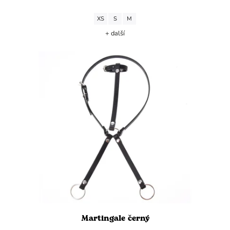
XS
S
M
+ další
Martingale černý