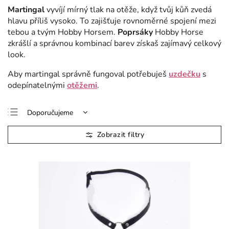
Martingal
vyvíjí mírný tlak na otěže, když tvůj kůň zvedá
hlavu příliš vysoko. To zajišťuje rovnoměrné spojení mezi
tebou a tvým Hobby Horsem.
Poprsáky
Hobby Horse
zkrášlí a správnou kombinací barev získaš zajímavý celkový
look.
Aby martingal správně fungoval potřebuješ
uzdečku
s
odepínatelnými
otěžemi
.
Doporučujeme
Nejlevnější
Nejdražší
Nejprodávanější
Abecedně