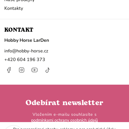
Kontakty
KONTAKT
Hobby Horse LarDen
info
@
hobby-horse.cz
+420 604 196 373
Facebook
Instagram
https://www.youtube.com/@HobbyHorseL
@hobby.horse.larden?
is_from_webapp=1&sender_device=
Odebírat newsletter
Vložením e-mailu souhlasíte s
podmínkami ochrany osobních údajů