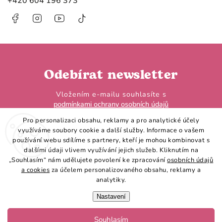
+420 604 196 373
Facebook
Instagram
https://www.youtube.com/@HobbyHorseL
@hobby.horse.larden?
is_from_webapp=1&sender_device=
Odebírat newsletter
Vložením e-mailu souhlasíte s
podmínkami ochrany osobních údajů
Pro personalizaci obsahu, reklamy a pro analytické účely
využíváme soubory cookie a další služby. Informace o vašem
používání webu sdílíme s partnery, kteří je mohou kombinovat s
dalšími údaji vlivem využívání jejich služeb. Kliknutím na
„Souhlasím“ nám udělujete povolení ke zpracování
osobních údajů
Přihlásit se
a cookies
za účelem personalizovaného obsahu, reklamy a
analytiky.
Nastavení
Souhlasím