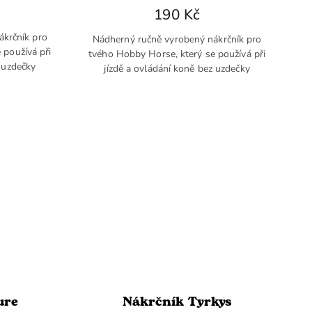
190 Kč
ákrčník pro
Nádherný ručně vyrobený nákrčník pro
 používá při
tvého Hobby Horse, který se používá při
z uzdečky
jízdě a ovládání koně bez uzdečky
ure
Nákrčník Tyrkys