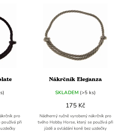
late
Nákrčník Eleganza
s)
SKLADEM
(>5 ks)
175 Kč
ákrčník pro
Nádherný ručně vyrobený nákrčník pro
 používá při
tvého Hobby Horse, který se používá při
z uzdečky
jízdě a ovládání koně bez uzdečky