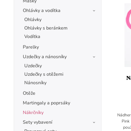
Masky
Ohlávky a vodítka
Ohlávky
Ohlávky s beránkem
Vodítka
Parelky
Uzdečky a nánosníky
Uzdečky
Uzdečky s otěžemi
N
Nánosníky
Otěže
Martingaly a poprsáky
Nákrčníky
Nádher
Pink
Sety vybavení
použ