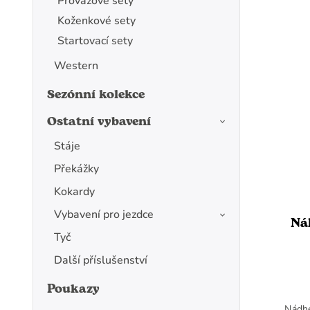
Provazové sety
Koženkové sety
Startovací sety
Western
Sezónní kolekce
Ostatní vybavení
Stáje
Překážky
Kokardy
Vybavení pro jezdce
Ná
Tyč
Další příslušenství
Poukazy
Nádhe