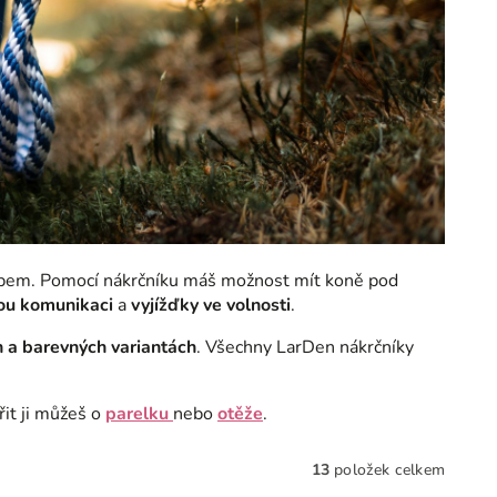
em. Pomocí nákrčníku máš možnost mít koně pod
ou komunikaci
a
vyjížďky ve volnosti
.
 a barevných variantách
. Všechny LarDen nákrčníky
it ji můžeš o
parelku
nebo
otěže
.
13
položek celkem