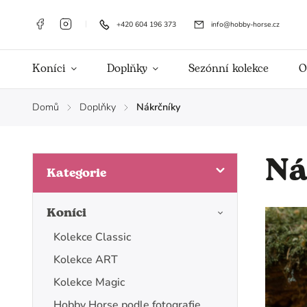
+420 604 196 373
info@hobby-horse.cz
Koníci
Doplňky
Sezónní kolekce
O
Domů
Doplňky
Nákrčníky
/
/
Ná
Kategorie
Koníci
Kolekce Classic
Kolekce ART
Kolekce Magic
Hobby Horse podle fotografie