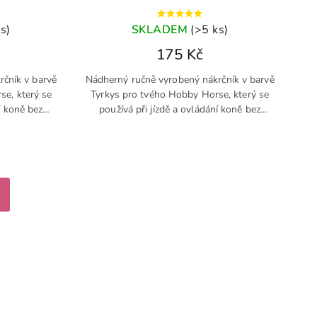
s)
SKLADEM
(>5 ks)
175 Kč
čník v barvě
Nádherný ručně vyrobený nákrčník v barvě
e, který se
Tyrkys pro tvého Hobby Horse, který se
í koně bez
používá při jízdě a ovládání koně bez
uzdečky