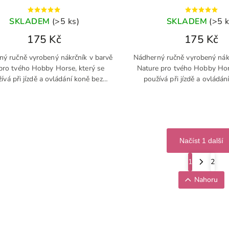
SKLADEM
(>5 ks)
SKLADEM
(>5 k
175 Kč
175 Kč
ný ručně vyrobený nákrčník v barvě
Nádherný ručně vyrobený nákr
pro tvého Hobby Horse, který se
Nature pro tvého Hobby Hors
ívá při jízdě a ovládání koně bez
používá při jízdě a ovládán
uzdečky
uzdečky
Načíst 1 další
1
2
Nahoru