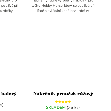
ákrčník pro
Nádherný ručně vyrobený nákrčník pro
 používá při
tvého Hobby Horse, který se používá při
z uzdečky
jízdě a ovládání koně bez uzdečky
fialový
Nákrčník proužek růžový
s)
SKLADEM
(>5 ks)