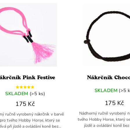
ákrčník Pink Festive
Nákrčník Choco
SKLADEM
(>5 k
SKLADEM
(>5 ks)
175 Kč
175 Kč
Nádherný ručně vyrobený n
ný ručně vyrobený nákrčník v barvě
tvého Hobby Horse, který se
 pro tvého Hobby Horse, který se
jízdě a ovládání koně be
ívá při jízdě a ovládání koně bez