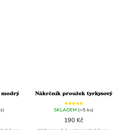
k modrý
Nákrčník proužek tyrkysový
s)
SKLADEM
(>5 ks)
190 Kč