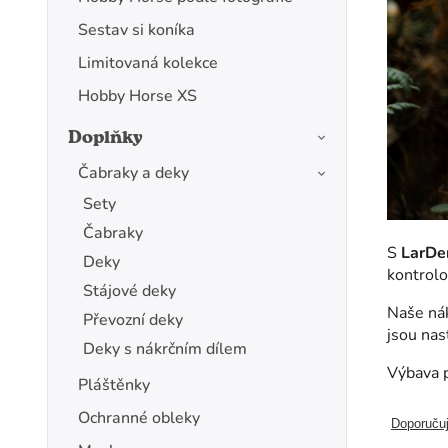
Sestav si koníka
Limitovaná kolekce
Hobby Horse XS
Doplňky
Čabraky a deky
Sety
Čabraky
S
LarDe
Deky
kontrolo
Stájové deky
Naše nák
Převozní deky
jsou nas
Deky s nákrčním dílem
Výbava p
Pláštěnky
Ochranné obleky
Doporuču