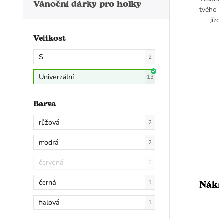
Vánoční dárky pro holky
tvého 
jí
Velikost
S
2
Univerzální
13
Barva
růžová
2
modrá
2
červená
0
černá
Nák
1
fialová
1