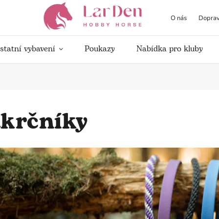
O nás
Doprav
statní vybavení
Poukazy
Nabídka pro kluby
krčníky