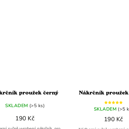
uzdečky
krčník proužek černý
Nákrčník prouže
SKLADEM
(>5 ks)
SKLADEM
(>5 k
190 Kč
190 Kč
rný ručně vyrobený nákrčník pro