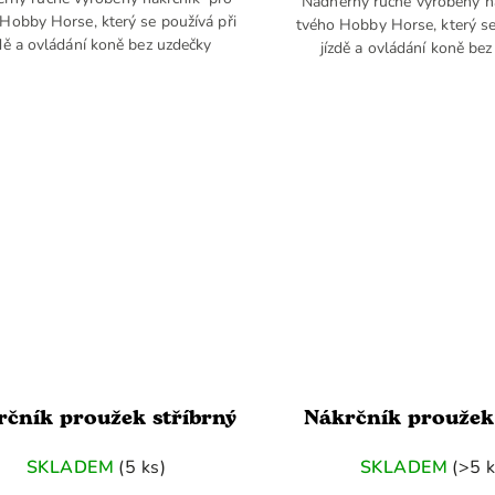
Nádherný ručně vyrobený n
Hobby Horse, který se používá při
tvého Hobby Horse, který se
zdě a ovládání koně bez uzdečky
jízdě a ovládání koně be
rčník proužek stříbrný
Nákrčník proužek 
SKLADEM
(5 ks)
SKLADEM
(>5 k