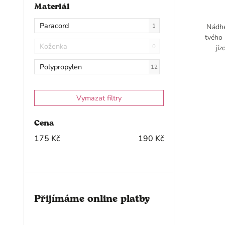
tyrkysová
3
Materiál
hnědá
2
Paracord
1
Nádhe
tvého 
stříbrná
1
Koženka
0
jí
Béžová
1
Polypropylen
12
Vymazat filtry
Cena
175
Kč
190
Kč
Přijímáme online platby