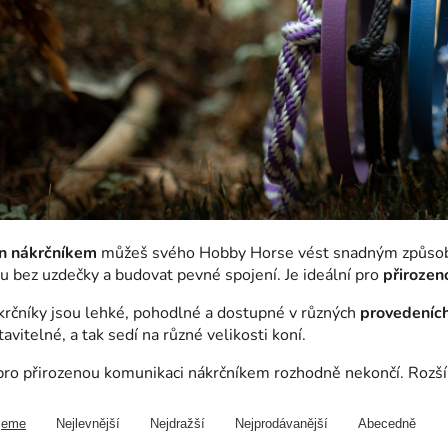
n nákrčníkem
můžeš svého Hobby Horse vést snadným způsob
u bez uzdečky a budovat pevné spojení. Je ideální pro
přirozen
rčníky jsou lehké, pohodlné a dostupné v různých
provedeních
tavitelné, a tak sedí na různé velikosti koní.
ro přirozenou komunikaci nákrčníkem rozhodně nekončí. Rozšíř
jeme
Nejlevnější
Nejdražší
Nejprodávanější
Abecedně