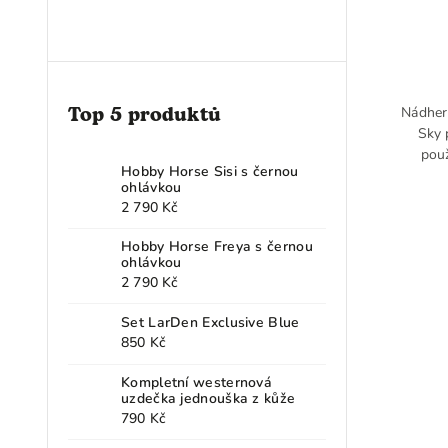
Top 5 produktů
Nádher
Sky 
použ
Hobby Horse Sisi s černou
ohlávkou
2 790 Kč
Hobby Horse Freya s černou
ohlávkou
2 790 Kč
Set LarDen Exclusive Blue
850 Kč
Kompletní westernová
uzdečka jednouška z kůže
790 Kč