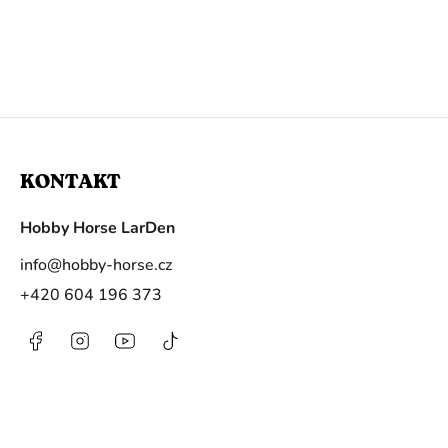
KONTAKT
Hobby Horse LarDen
info
@
hobby-horse.cz
+420 604 196 373
Facebook
Instagram
https://www.youtube.com/@HobbyHorse
@hobby.horse.larden?
is_from_webapp=1&sender_device