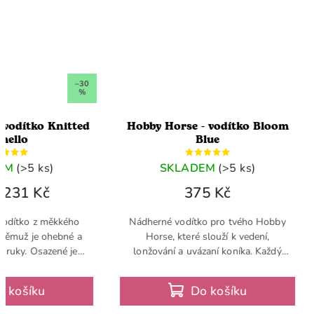
–30
%
 vodítko Knitted
Hobby Horse - vodítko Bloom
mello
Blue
EM
(>5 ks)
SKLADEM
(>5 ks)
231 Kč
375 Kč
vodítko z měkkého
Nádherné vodítko pro tvého Hobby
 němuž je ohebné a
Horse, které slouží k vedení,
 ruky. Osazené je
lonžování a uvázaní koníka. Každý
binou a ukončené
Hobby Horse potřebuje kvalitní
kou. Jedinečné jsou
vodítko a jedná se tudíž o základní
o košíku
Do košíku
sné...
výbavu