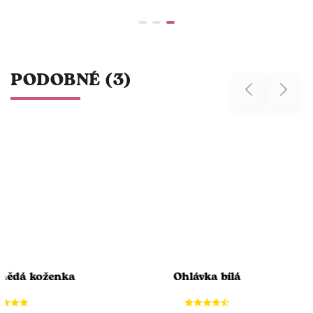
PODOBNÉ (3)
Previous
Next
hnědá koženka
Ohlávka bílá