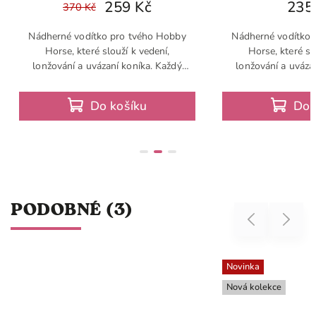
259 Kč
235 Kč
ko pro tvého Hobby
Nádherné vodítko pro tvého Hobby
slouží k vedení,
Horse, které slouží k vedení,
zaní koníka. Každý
lonžování a uvázaní koníka. Každý
otřebuje kvalitní
Hobby Horse potřebuje kvalitní
se tudíž o základní
vodítko a jedná se tudíž o základní
o košíku
Do košíku
ýbavu
výbavu
PODOBNÉ (3)
Previous
Next
Novinka
Nová kolekce