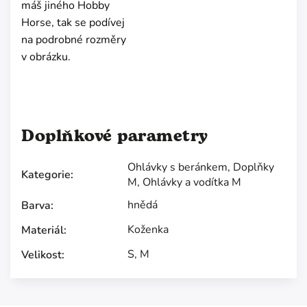
máš jiného Hobby
Horse, tak se podívej
na podrobné rozměry
v obrázku.
Doplňkové parametry
Ohlávky s beránkem
,
Doplňky
Kategorie
:
M
,
Ohlávky a vodítka M
hnědá
Barva
:
Koženka
Materiál
:
S
,
M
Velikost
: