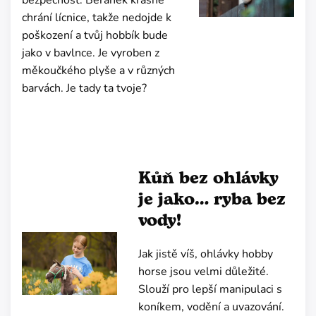
bezpečnost. Beránek krásně
chrání lícnice, takže nedojde k
poškození a tvůj hobbík bude
jako v bavlnce. Je vyroben z
měkoučkého plyše a v různých
barvách. Je tady ta tvoje?
Kůň bez ohlávky
je jako… ryba bez
vody!
Jak jistě víš, ohlávky hobby
horse jsou velmi důležité.
Slouží pro lepší manipulaci s
koníkem, vodění a uvazování.