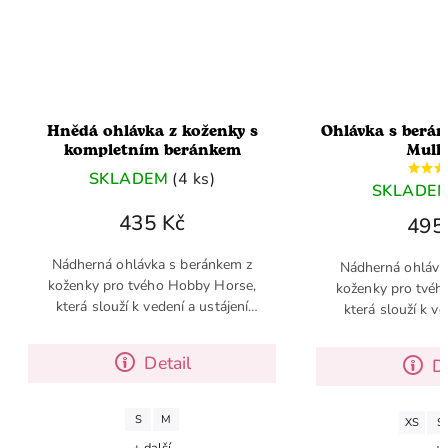
ka z koženky s
Ohlávka s beránkem z koženky
kompletním beránkem
Mullbery
DEM
(4 ks)
SKLADEM
(>5 ks)
5 Kč
495 Kč
vka s beránkem z
Nádherná ohlávka s beránkem z
vého Hobby Horse,
koženky pro tvého Hobby Horse,
 vedení a ustájení
která slouží k vedení a ustájení
 o základní doplněk
koníka. Jedná se o základní doplněk
e, který by v tvé
pro Hobby Horse, který by v tvé
Detail
Detail
 neměl...
výbavě neměl...
M
XS
S
M
 další