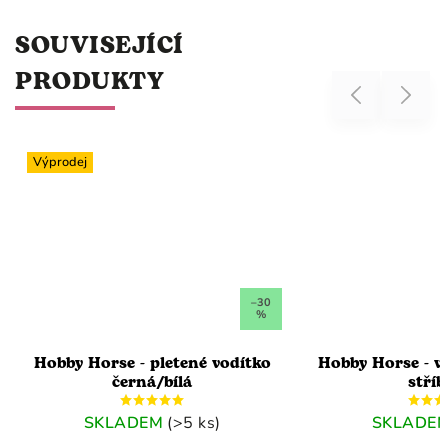
SOUVISEJÍCÍ
PRODUKTY
Previous
Next
–30
%
 pletené vodítko
Hobby Horse - vodítko proužek
á/bílá
stříbrné
EM
(>5 ks)
SKLADEM
(>5 ks)