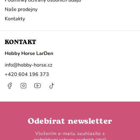
Naše prodejny
Kontakty
KONTAKT
Hobby Horse LarDen
info
@
hobby-horse.cz
+420 604 196 373
Facebook
Instagram
https://www.youtube.com/@HobbyHorseL
@hobby.horse.larden?
is_from_webapp=1&sender_device=
Odebírat newsletter
Vložením e-mailu souhlasíte s
podmínkami ochrany osobních údajů