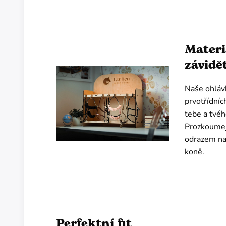
Materi
závidě
Naše ohláv
prvotřídníc
tebe a tvéh
Prozkoumej 
odrazem na
koně.
Perfektní fit