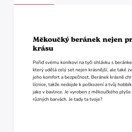
Měkoučký beránek nejen p
krásu
Pořiď svému koníkovi na tyči ohlávku s beránk
který udělá celý set nejen krásnější, ale také zv
jeho komfort a bezpečnost. Beránek krásně chr
lícnice, takže nedojde k poškození a tvůj hobbí
jako v bavlnce. Je vyroben z měkoučkého plyše 
různých barvách. Je tady ta tvoje?