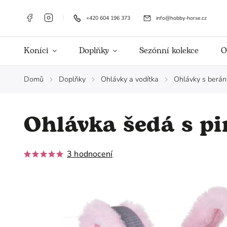
+420 604 196 373
info@hobby-horse.cz
Koníci
Doplňky
Sezónní kolekce
O
Domů
Doplňky
Ohlávky a vodítka
Ohlávky s berá
/
/
/
Ohlávka šedá s p
3 hodnocení