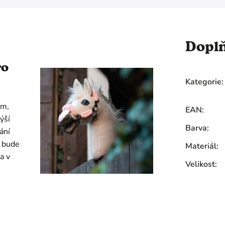
Dopl
ro
Kategorie
:
em,
EAN
:
ýší
Barva
:
ání
k bude
Materiál
:
a v
Velikost
: