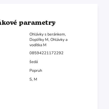
ňkové parametry
Ohlávky s beránkem
,
Doplňky M
,
Ohlávky a
vodítka M
08594221172292
šedá
Popruh
S
,
M