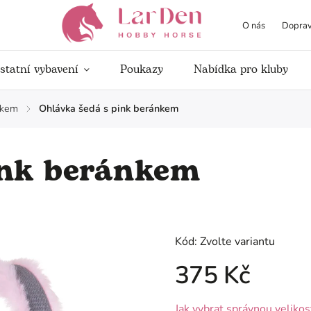
O nás
Doprav
statní vybavení
Poukazy
Nabídka pro kluby
nkem
Ohlávka šedá s pink beránkem
/
ink beránkem
Kód:
Zvolte variantu
375 Kč
Jak vybrat správnou velikos