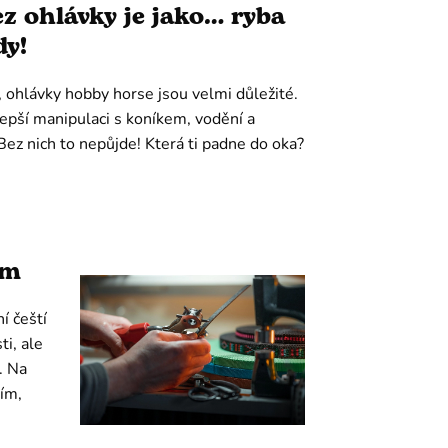
z ohlávky je jako… ryba
dy!
íš, ohlávky hobby horse jsou velmi důležité.
lepší manipulaci s koníkem, vodění a
Bez nich to nepůjde! Která ti padne do oka?
ím
í čeští
i, ale
. Na
ím,