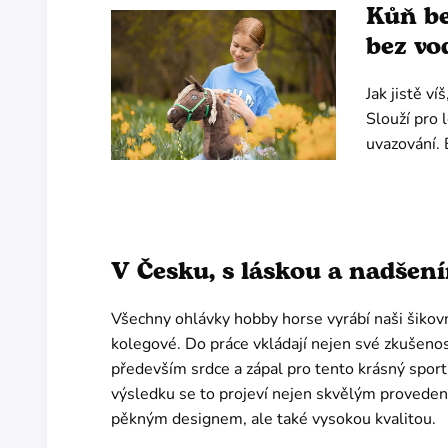
Kůň be
bez vo
Jak jistě v
Slouží pro 
uvazování. 
V Česku, s láskou a nadšen
Všechny ohlávky hobby horse vyrábí naši šikovn
kolegové. Do práce vkládají nejen své zkušenost
především srdce a zápal pro tento krásný sport
výsledku se to projeví nejen skvělým proveden
pěkným designem, ale také vysokou kvalitou.