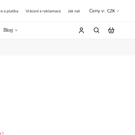
Ceny v:
a a platba
Vrácení a reklamace
Jak nakupovat
Obchodní podmínk
CZK
Blog
Hodnocení obchodu
t?