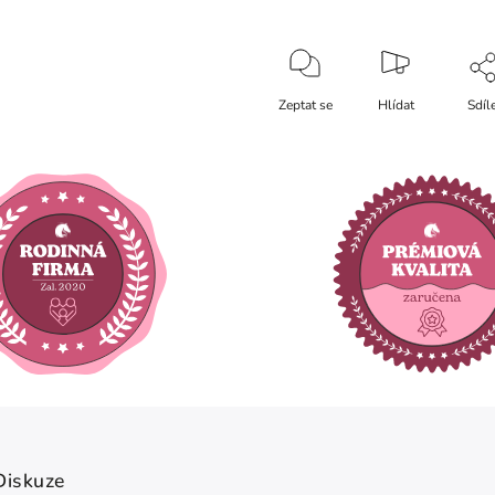
Zeptat se
Hlídat
Sdíl
Diskuze