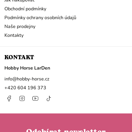
Obchodní podmínky
Podmínky ochrany osobních údajů
Naše prodejny
Kontakty
KONTAKT
Hobby Horse LarDen
info
@
hobby-horse.cz
+420 604 196 373
Facebook
Instagram
https://www.youtube.com/@HobbyHorseL
@hobby.horse.larden?
is_from_webapp=1&sender_device=