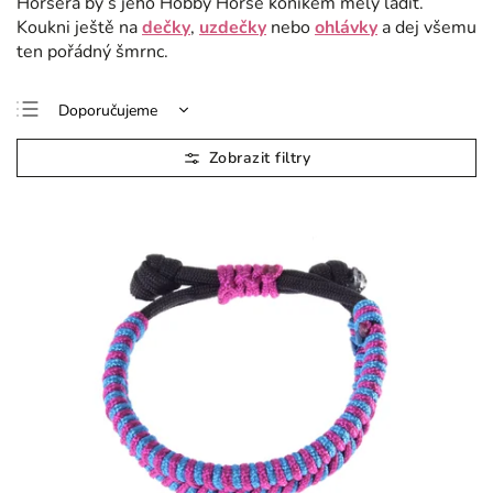
Horsera by s jeho Hobby Horse koníkem měly ladit.
Koukni ještě na
dečky
,
uzdečky
nebo
ohlávky
a dej všemu
ten pořádný šmrnc.
Doporučujeme
Nejlevnější
Nejdražší
Nejprodávanější
Abecedně