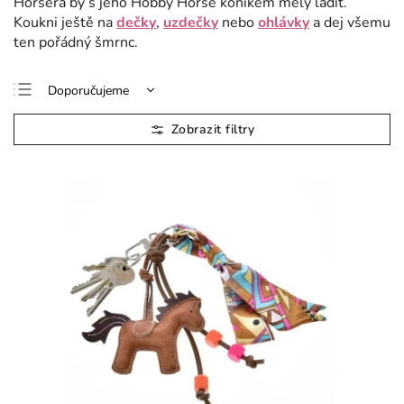
Horsera by s jeho Hobby Horse koníkem měly ladit.
Koukni ještě na
dečky
,
uzdečky
nebo
ohlávky
a dej všemu
ten pořádný šmrnc.
Doporučujeme
Nejlevnější
Nejdražší
Nejprodávanější
Abecedně