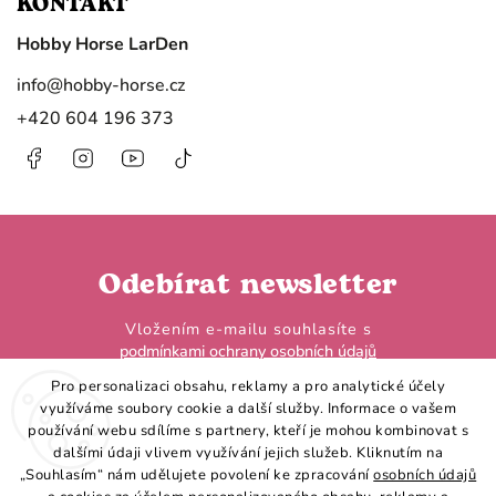
KONTAKT
Hobby Horse LarDen
info
@
hobby-horse.cz
+420 604 196 373
Facebook
Instagram
https://www.youtube.com/@HobbyHorseL
@hobby.horse.larden?
is_from_webapp=1&sender_device=
Odebírat newsletter
Vložením e-mailu souhlasíte s
podmínkami ochrany osobních údajů
Pro personalizaci obsahu, reklamy a pro analytické účely
využíváme soubory cookie a další služby. Informace o vašem
používání webu sdílíme s partnery, kteří je mohou kombinovat s
dalšími údaji vlivem využívání jejich služeb. Kliknutím na
„Souhlasím“ nám udělujete povolení ke zpracování
osobních údajů
Přihlásit se