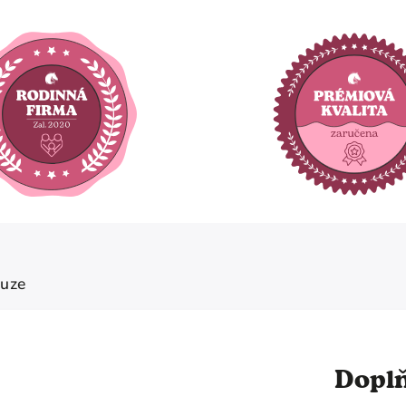
kuze
Dopl