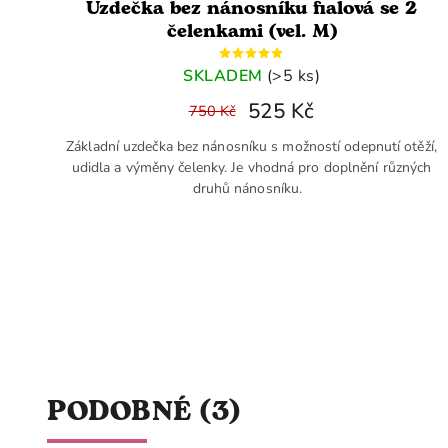
Uzdečka bez nánosníku fialová se 2
čelenkami (vel. M)
SKLADEM
(>5 ks)
525 Kč
750 Kč
Základní uzdečka bez nánosníku s možností odepnutí otěží,
udidla a výměny čelenky. Je vhodná pro doplnění různých
druhů nánosníku.
PODOBNÉ (3)