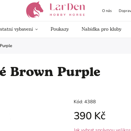
O nás
Doprav
statní vybavení
Poukazy
Nabídka pro kluby
Purple
é Brown Purple
Kód:
4388
390 Kč
Jak vybrat správnou velikos