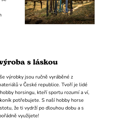
h
výroba s láskou
še výrobky jsou ručně vyráběné z
materiálů v České republice. Tvoří je lidé
hobby horsingu, kteří sportu rozumí a ví,
j koník potřebujete. S naší hobby horse
istotu, že ti vydrží po dlouhou dobu a s
pořádně využijete!