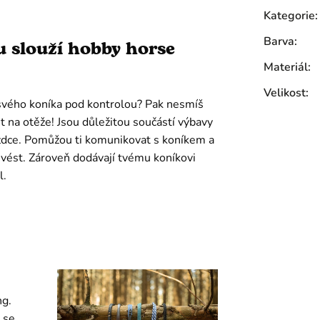
Kategorie
:
Barva
:
 slouží hobby horse
Materiál
:
Velikost
:
svého koníka pod kontrolou? Pak nesmíš
na otěže! Jsou důležitou součástí výbavy
zdce. Pomůžou ti komunikovat s koníkem a
vést. Zároveň dodávají tvému koníkovi
l.
ng.
 se