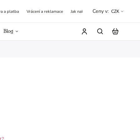
Ceny v:
a a platba
Vrácení a reklamace
Jak nakupovat
Obchodní podmínk
CZK
Blog
Hodnocení obchodu
t?