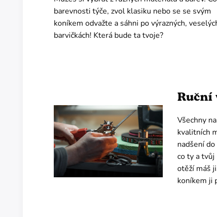
barevnosti týče, zvol klasiku nebo se se svým
koníkem odvažte a sáhni po výrazných, veselýc
barvičkách! Která bude ta tvoje?
Ruční 
Všechny na
kvalitních 
nadšení do 
co ty a tvů
otěží máš j
koníkem ji 