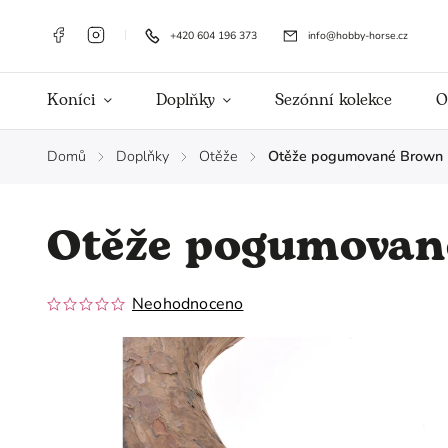
+420 604 196 373
info@hobby-horse.cz
Koníci
Doplňky
Sezónní kolekce
O
Domů
Doplňky
Otěže
Otěže pogumované Brown 
/
/
/
Otěže pogumovan
Neohodnoceno