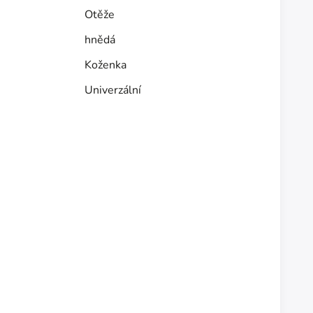
Otěže
hnědá
Koženka
Univerzální