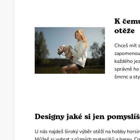
K čemu
otěže
Chceš mít 
zapomenout 
každého je
správně ho 
šmrnc a sty
Designy jaké si jen pomyslíš
U nás najdeš široký výběr otěží na hobby horsi
Můžeš si vybrat z různých materiálů a barev. Co