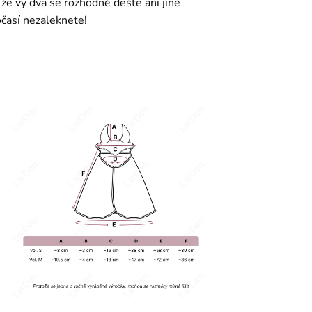
 že vy dva se rozhodně deště ani jiné
časí nezaleknete!