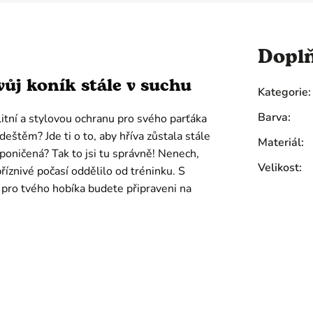
Dopl
tvůj koník stále v suchu
Kategorie
:
Barva
:
itní a stylovou ochranu pro svého parťáka
deštěm? Jde ti o to, aby hříva zůstala stále
Materiál
:
poničená? Tak to jsi tu správně! Nenech,
Velikost
:
říznivé počasí oddělilo od tréninku. S
pro tvého hobíka budete připraveni na