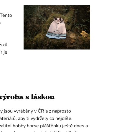
 Tento
a
usků.
r je
výroba s láskou
y jsou vyráběny v ČR a z naprosto
teriálů, aby ti vydržely co nejdéle.
alitní hobby horse pláštěnku ještě dnes a