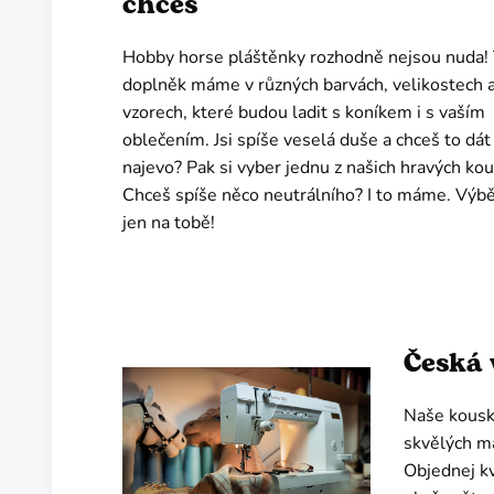
chceš
Hobby horse pláštěnky rozhodně nejsou nuda!
doplněk máme v různých barvách, velikostech 
vzorech, které budou ladit s koníkem i s vaším
oblečením. Jsi spíše veselá duše a chceš to dát
najevo? Pak si vyber jednu z našich hravých ko
Chceš spíše něco neutrálního? I to máme. Výbě
jen na tobě!
Česká 
Naše kousk
skvělých ma
Objednej kv