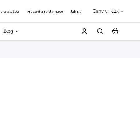
Ceny v:
a a platba
Vrácení a reklamace
Jak nakupovat
Obchodní podmínk
CZK
Blog
Hodnocení obchodu