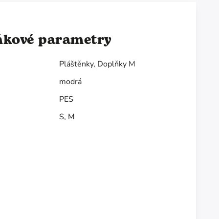
ňkové parametry
Pláštěnky
,
Doplňky M
modrá
PES
S
,
M