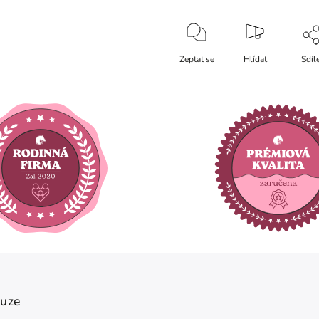
Zeptat se
Hlídat
Sdíl
kuze