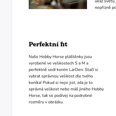
ukaž světu,
nepřízně po
Perfektní fit
Naše Hobby Horse pláštěnky jsou
vyrobené ve velikostech S a M a
perfektně sedí koním LarDen. Stačí si
vybrat správnou velikost dle tvého
koníka! Pokud si nejsi jist, zda je to
správná velikost nebo máš jiného Hobby
Horse, tak se podívej na podrobné
rozměry v obrázku.