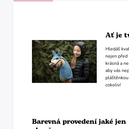
Ať je 
Hledáš kval
nejen před 
krásná a ne
aby vás nep
pláštěnkou 
cokoliv!
Barevná provedení jaké jen