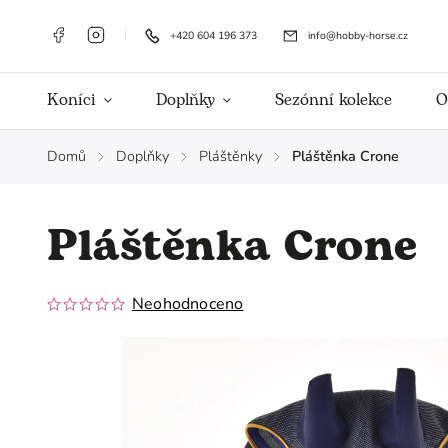
+420 604 196 373
info@hobby-horse.cz
Koníci
Doplňky
Sezónní kolekce
O
Domů
Doplňky
Pláštěnky
Pláštěnka Crone
/
/
/
Pláštěnka Crone
Neohodnoceno