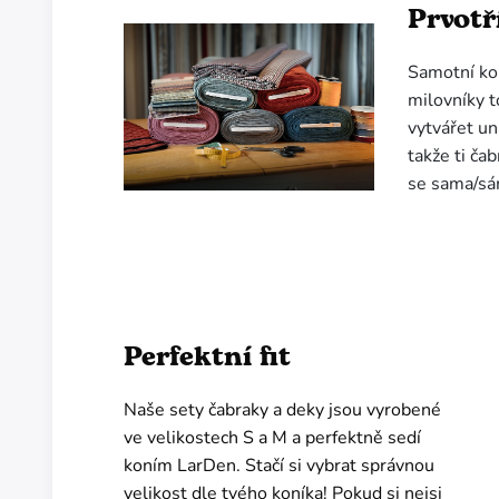
Prvotř
Samotní kon
milovníky 
vytvářet uni
takže ti ča
se sama/sá
Perfektní fit
Naše sety čabraky a deky jsou vyrobené
ve velikostech S a M a perfektně sedí
koním LarDen. Stačí si vybrat správnou
velikost dle tvého koníka! Pokud si nejsi