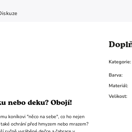
Diskuze
Dopl
Kategorie
:
Barva
:
Materiál
:
Velikost
:
u nebo deku? Obojí!
mu koníkovi "něco na sebe", co ho nejen
le také ochrání před hmyzem nebo mrazem?
ší ručně vyráběné dečce a čabrace v