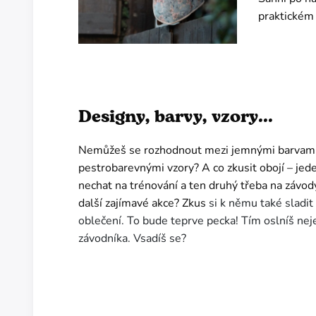
praktickém
Designy, barvy, vzory...
Nemůžeš se rozhodnout mezi jemnými barvami
pestrobarevnými vzory? A co zkusit obojí – jed
nechat na trénování a ten druhý třeba na závod
další zajímavé akce? Zkus
si k němu také sladit
oblečení. To bude teprve pecka! Tím oslníš ne
závodníka. Vsadíš se?