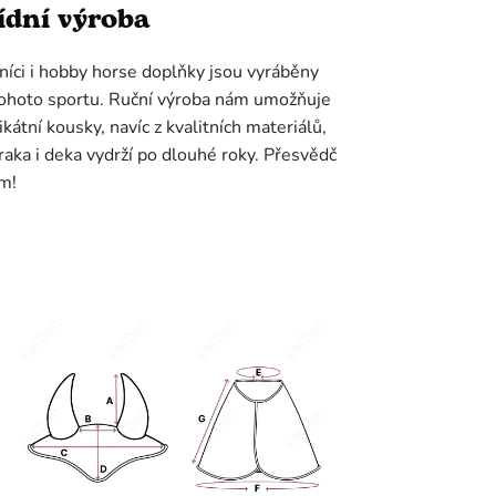
ídní výroba
íci i hobby horse doplňky jsou vyráběny
tohoto sportu.
Ruční výroba nám umožňuje
kátní kousky, navíc z kvalitních materiálů,
braka i deka vydrží po dlouhé roky. Přesvědč
m!