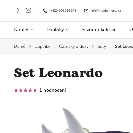
+420 604 196 373
info@hobby-horse.cz
Koníci
Doplňky
Sezónní kolekce
O
Domů
Doplňky
Čabraky a deky
Sety
Set Leon
/
/
/
/
Set Leonardo
1 hodnocení