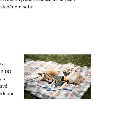
 sladěném setu!
 a
en set
y a
 své
jednoho