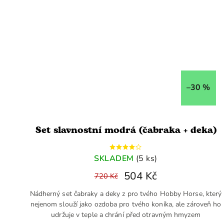
–30 %
Set slavnostní modrá (čabraka + deka)
SKLADEM
(5 ks)
504 Kč
720 Kč
Nádherný set čabraky a deky z pro tvého Hobby Horse, který
nejenom slouží jako ozdoba pro tvého koníka, ale zároveň ho
udržuje v teple a chrání před otravným hmyzem