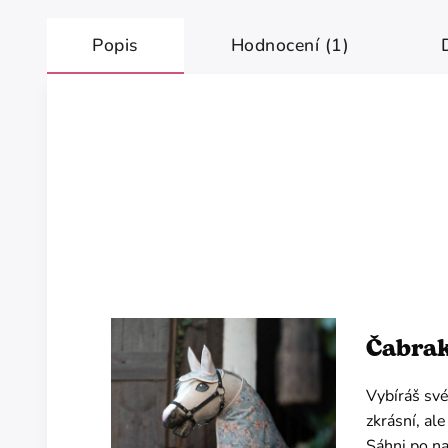
Popis
Hodnocení (1)
Čabrak
Vybíráš své
zkrásní, a
Sáhni po na