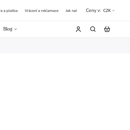
Ceny v:
a a platba
Vrácení a reklamace
Jak nakupovat
Obchodní podmínk
CZK
Blog
Hodnocení obchodu