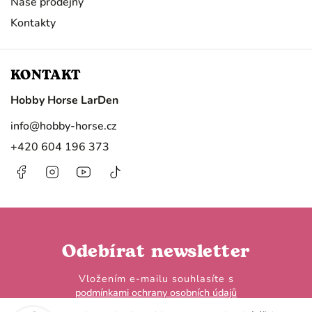
Naše prodejny
Kontakty
KONTAKT
Hobby Horse LarDen
info
@
hobby-horse.cz
+420 604 196 373
Facebook
Instagram
https://www.youtube.com/@HobbyHorseL
@hobby.horse.larden?
is_from_webapp=1&sender_device=
Odebírat newsletter
Vložením e-mailu souhlasíte s
podmínkami ochrany osobních údajů