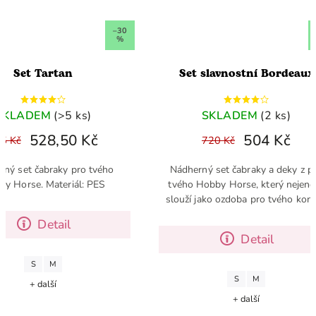
–30
–30
%
%
Tartan
Set slavnostní Bordeaux
EM
(>5 ks)
SKLADEM
(2 ks)
28,50 Kč
504 Kč
720 Kč
čabraky pro tvého
Nádherný set čabraky a deky z pro
. Materiál: PES
tvého Hobby Horse, který nejenom
slouží jako ozdoba pro tvého koníka,
ale zároveň ho udržuje v teple.
Detail
Detail
M
S
M
další
+ další