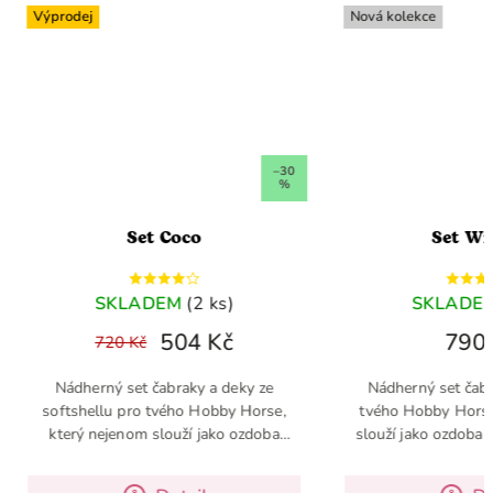
Nová kolekce
–30
%
t Coco
Set Winner
DEM
(2 ks)
SKLADEM
(3 ks)
504 Kč
790 Kč
čabraky a deky ze
Nádherný set čabraky a deky pro
tvého Hobby Horse,
tvého Hobby Horse, který nejenom
slouží jako ozdoba
slouží jako ozdoba pro tvého koníka,
ka, ale zároveň ho
ale zároveň ho udržuje v teple.
le. Materiál: PES
Materiál: PES