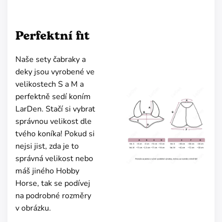
Perfektní fit
Naše sety čabraky a
deky jsou vyrobené ve
velikostech S a M a
perfektně sedí koním
LarDen. Stačí si vybrat
správnou velikost dle
tvého koníka! Pokud si
nejsi jist, zda je to
správná velikost nebo
máš jiného Hobby
Horse, tak se podívej
na podrobné rozměry
v obrázku.