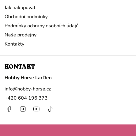
Jak nakupovat
Obchodní podmínky
Podmínky ochrany osobních údajů
Naše prodejny
Kontakty
KONTAKT
Hobby Horse LarDen
info
@
hobby-horse.cz
+420 604 196 373
Facebook
Instagram
https://www.youtube.com/@HobbyHorseL
@hobby.horse.larden?
is_from_webapp=1&sender_device=