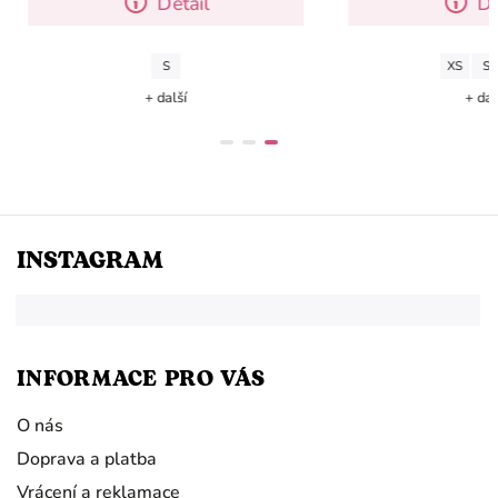
Detail
Detail
S
XS
S
M
 další
+ další
INSTAGRAM
INFORMACE PRO VÁS
O nás
Doprava a platba
Vrácení a reklamace