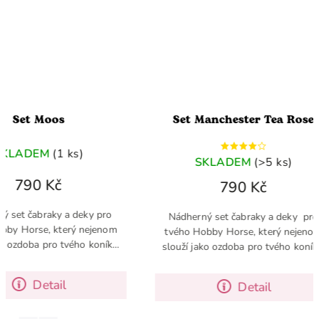
 Moos
Set Manchester Tea Rose
DEM
(1 ks)
SKLADEM
(>5 ks)
0 Kč
790 Kč
abraky a deky pro
Nádherný set čabraky a deky pro
rse, který nejenom
tvého Hobby Horse, který nejenom
ba pro tvého koníka,
slouží jako ozdoba pro tvého koníka,
 udržuje v teple.
ale zároveň ho udržuje v teple.
iál: PES
Materiál: PES
Detail
Detail