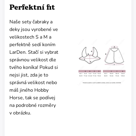
Perfektní fit
Naše sety čabraky a
deky jsou vyrobené ve
velikostech S a M a
perfektně sedí koním
LarDen. Stačí si vybrat
správnou velikost dle
tvého koníka! Pokud si
nejsi jist, zda je to
správná velikost nebo
máš jiného Hobby
Horse, tak se podívej
na podrobné rozměry
v obrázku.