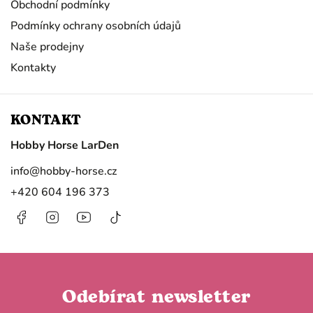
Obchodní podmínky
Podmínky ochrany osobních údajů
Naše prodejny
Kontakty
KONTAKT
Hobby Horse LarDen
info
@
hobby-horse.cz
+420 604 196 373
Facebook
Instagram
https://www.youtube.com/@HobbyHorseL
@hobby.horse.larden?
is_from_webapp=1&sender_device=
Odebírat newsletter