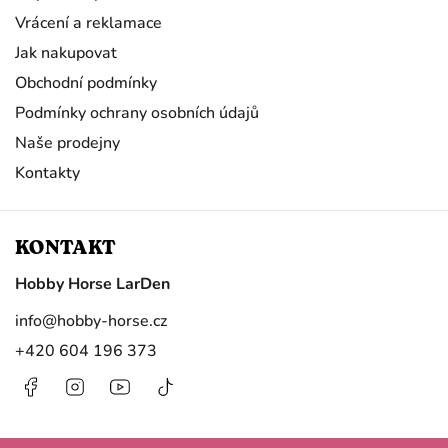
Vrácení a reklamace
Jak nakupovat
Obchodní podmínky
Podmínky ochrany osobních údajů
Naše prodejny
Kontakty
KONTAKT
Hobby Horse LarDen
info
@
hobby-horse.cz
+420 604 196 373
Facebook
Instagram
https://www.youtube.com/@HobbyHorseL
@hobby.horse.larden?
is_from_webapp=1&sender_device=