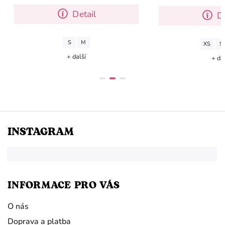
Materiál: PES
Materiál:
Detail
Det
S
M
XS
S
+ další
+ další
INSTAGRAM
INFORMACE PRO VÁS
O nás
Doprava a platba