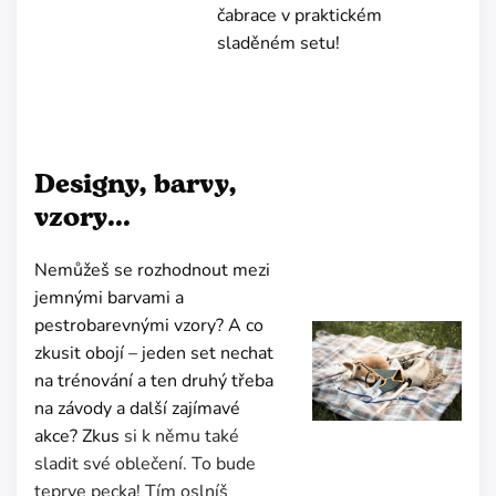
čabrace v praktickém
sladěném setu!
Designy, barvy,
vzory...
Nemůžeš se rozhodnout mezi
jemnými barvami a
pestrobarevnými vzory? A co
zkusit obojí – jeden set nechat
na trénování a ten druhý třeba
na závody a další zajímavé
akce? Zkus
si k němu také
sladit své oblečení. To bude
teprve pecka! Tím oslníš