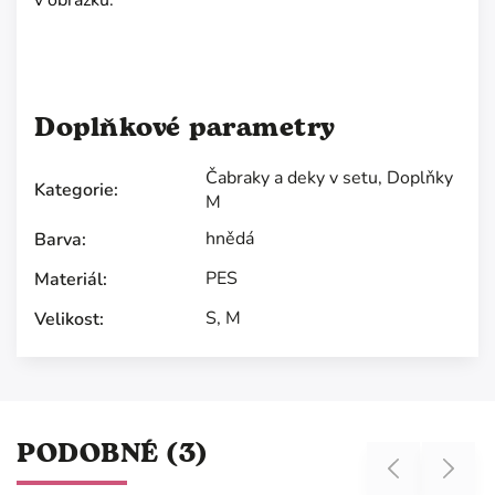
v obrázku.
Doplňkové parametry
Čabraky a deky v setu
,
Doplňky
Kategorie
:
M
hnědá
Barva
:
PES
Materiál
:
S
,
M
Velikost
:
PODOBNÉ (3)
Previous
Next