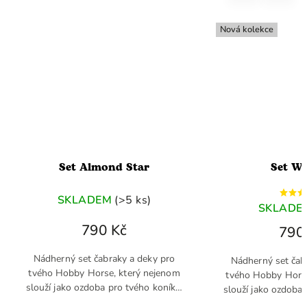
Nová kolekce
Set Almond Star
Set Win
SKLADEM
(>5 ks)
SKLADEM
790 Kč
790 
Nádherný set čabraky a deky pro
Nádherný set čabra
tvého Hobby Horse, který nejenom
tvého Hobby Horse, 
slouží jako ozdoba pro tvého koníka,
slouží jako ozdoba pr
ale zároveň ho udržuje v teple.
ale zároveň ho udr