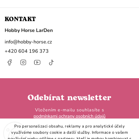
KONTAKT
Hobby Horse LarDen
info
@
hobby-horse.cz
+420 604 196 373
Facebook
Instagram
https://www.youtube.com/@HobbyHorseL
@hobby.horse.larden?
is_from_webapp=1&sender_device=
Odebírat newsletter
Vložením e-mailu souhlasíte s
podmínkami ochrany osobních údajů
Pro personalizaci obsahu, reklamy a pro analytické účely
využíváme soubory cookie a další služby. Informace o vašem
používání webu sdílíme s partnery, kteří je mohou kombinovat s