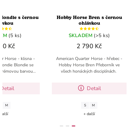
londie s černou
Hobby Horse Bren s černou
ávkou
ohlávkou
DEM
(5 ks)
SKLADEM
(>5 ks)
90 Kč
2 790 Kč
r Horse - klisna -
American Quarter Horse - hřebec -
londie Blondie se
Hobby Horse Bren Přeborník ve
 krémovou barvou
všech honáckých disciplínách.
e nazývá cremello.
Detail
Detail
M
S
M
další
+ další