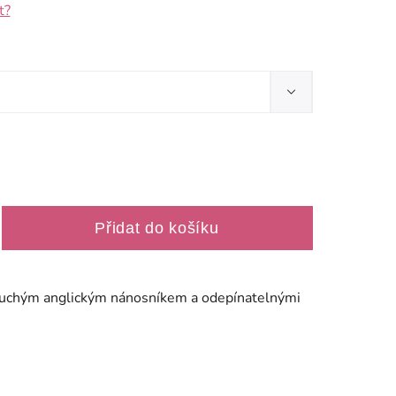
t?
Přidat do košíku
duchým anglickým nánosníkem a odepínatelnými