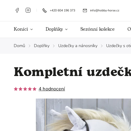
+420 604 196 373
info@hobby-horse.cz
Koníci
Doplňky
Sezónní kolekce
O
Domů
Doplňky
Uzdečky a nánosníky
Uzdečky s ot
/
/
/
Kompletní uzdečk
4 hodnocení