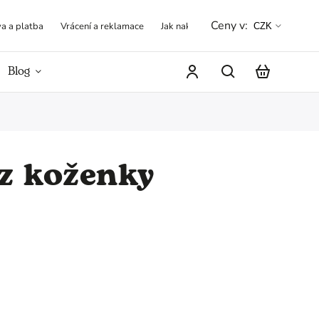
Ceny v:
a a platba
Vrácení a reklamace
Jak nakupovat
Obchodní podmínk
CZK
Blog
Hodnocení obchodu
z koženky