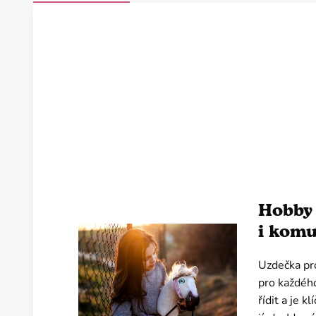
Hobby 
i komu
Uzdečka pro
pro každéh
řídit a je 