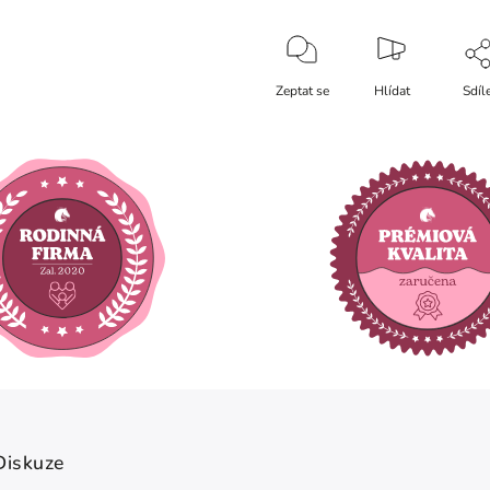
Zeptat se
Hlídat
Sdíl
Diskuze