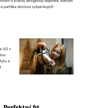
zároveň o krásný designový doplněk, kterým
a parťáka doslova vyšperkuješ!
 liší v
ilou
tylu a
á
Perfektní fit