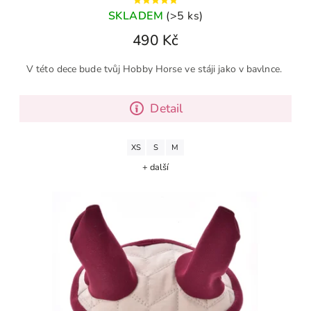
SKLADEM
(>5 ks)
490 Kč
V této dece bude tvůj Hobby Horse ve stáji jako v bavlnce.
Detail
XS
S
M
+ další