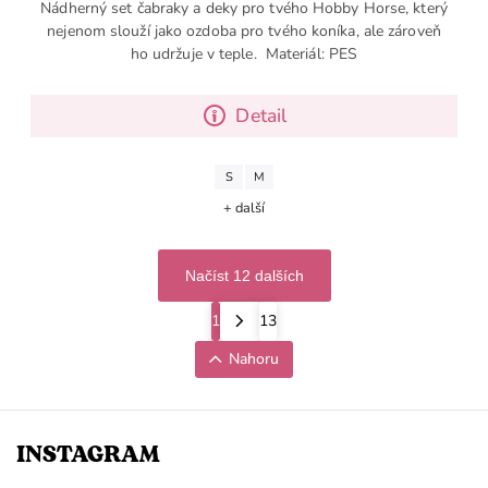
Nádherný set čabraky a deky pro tvého Hobby Horse, který
nejenom slouží jako ozdoba pro tvého koníka, ale zároveň
ho udržuje v teple. Materiál: PES
Detail
S
M
+ další
Načíst 12 dalších
1
13
Nahoru
INSTAGRAM