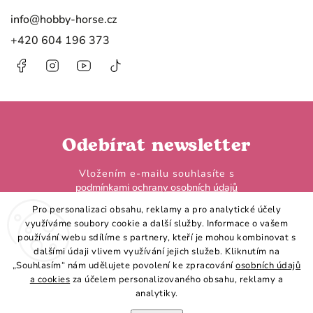
info
@
hobby-horse.cz
+420 604 196 373
Facebook
Instagram
https://www.youtube.com/@HobbyHorseL
@hobby.horse.larden?
is_from_webapp=1&sender_device=
Odebírat newsletter
Vložením e-mailu souhlasíte s
podmínkami ochrany osobních údajů
Pro personalizaci obsahu, reklamy a pro analytické účely
využíváme soubory cookie a další služby. Informace o vašem
používání webu sdílíme s partnery, kteří je mohou kombinovat s
dalšími údaji vlivem využívání jejich služeb. Kliknutím na
„Souhlasím“ nám udělujete povolení ke zpracování
osobních údajů
Přihlásit se
a cookies
za účelem personalizovaného obsahu, reklamy a
analytiky.