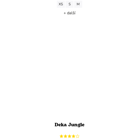
XS
S
M
+ další
Deka Jungle