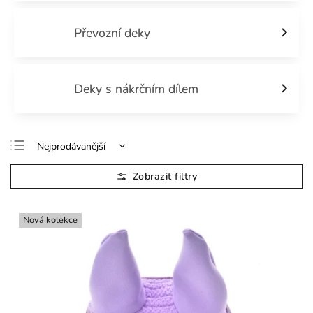
Převozní deky
Deky s nákrčním dílem
Nejprodávanější
Doporučujeme
Nejlevnější
Nejdražší
Nová kolekce
Abecedně