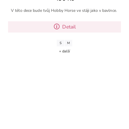
V této dece bude tvůj Hobby Horse ve stáji jako v bavlnce.
Detail
S
M
+ další