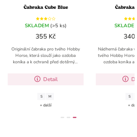
 Cube Blue
Čabraka Malina
EM
(>5 ks)
SKLADEM
(1 ks)
5 Kč
340 Kč
aka pro tvého Hobby
Nádherná čabraka v barvě Malina pro
louží jako ozdoba
tvého Hobby Horse, která slouží jako
raně před dotěrným
ozdoba koníka a k ochraně před
 a muškami
dotěrným hmyzem a muškami
Detail
Detail
M
S
M
další
+ další