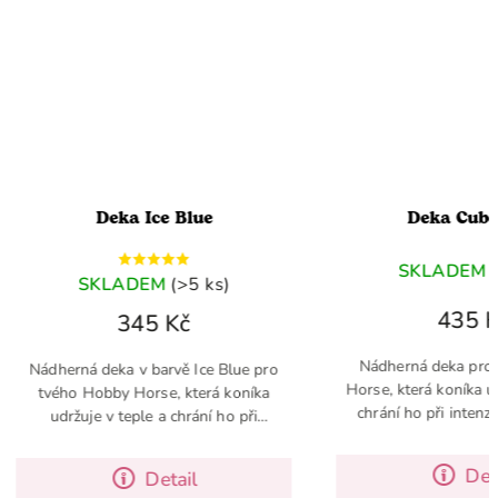
Ice Blue
Deka Cube Blue
SKLADEM
(>5 ks)
EM
(>5 ks)
435 Kč
5 Kč
Nádherná deka pro tvého Hobby
 barvě Ice Blue pro
Horse, která koníka udržuje v teple a
rse, která koníka
chrání ho při intenzivním tréninku
e a chrání ho při
ním tréninku
Detail
Detail