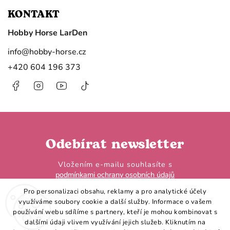
KONTAKT
Hobby Horse LarDen
info
@
hobby-horse.cz
+420 604 196 373
Facebook
Instagram
https://www.youtube.com/@HobbyHorseL
@hobby.horse.larden?
is_from_webapp=1&sender_device=
Odebírat newsletter
Vložením e-mailu souhlasíte s
podmínkami ochrany osobních údajů
Pro personalizaci obsahu, reklamy a pro analytické účely
využíváme soubory cookie a další služby. Informace o vašem
používání webu sdílíme s partnery, kteří je mohou kombinovat s
dalšími údaji vlivem využívání jejich služeb. Kliknutím na