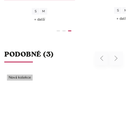
S
M
M
+ další
další
PODOBNÉ (3)
Previous
Next